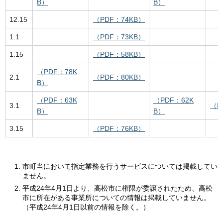
B）
B）
12.15
（PDF：74KB）
1.1
（PDF：73KB）
1.15
（PDF：58KB）
（PDF：78K
2.1
（PDF：80KB）
B）
（PDF：63K
（PDF：62K
3.1
（P
B）
B）
3.15
（PDF：76KB）
市町当において指定業務を行うサービスについては掲載してい
ません。
平成24年4月1日より、高松市に権限が委譲されたため、高松
市に所在がある事業所についての情報は掲載していません。
（平成24年4月1日以前の情報を除く。）