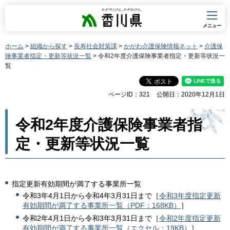
香川県
メニュー
ホーム
>
組織から探す
>
長寿社会対策課
>
かがわ介護保険情報ネット
>
介護保
険事業者指定・更新等状況一覧
> 令和2年度介護保険事業者指定・更新等状況一
覧
ページID：321
公開日：2020年12月1日
令和2年度介護保険事業者指
定・更新等状況一覧
指定更新有効期間が満了する事業所一覧
令和3年4月1日から令和4年3月31日まで［
令和3年度指定更新
有効期間が満了する事業所一覧（PDF：168KB）
］
令和2年4月1日から令和3年3月31日まで［
令和2年度指定更新
有効期間が満了する事業所一覧（エクセル：19KB）
］