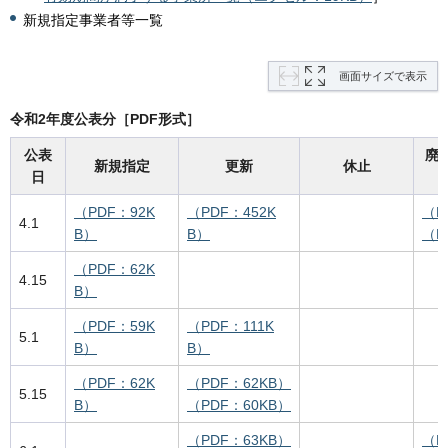
新規指定事業者等一覧
画面サイズで表示
令和2年度公表分［PDF形式］
公表
廃
新規指定
更新
休止
日
（PDF：92K
（PDF：452K
（P
4.1
B）
B）
（P
（PDF：62K
4.15
B）
（PDF：59K
（PDF：111K
5.1
B）
B）
（PDF：62K
（PDF：62KB）
5.15
B）
（PDF：60KB）
（PDF：63KB）
（P