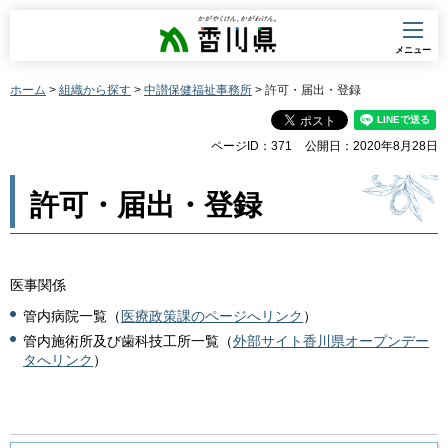
香川県
メニュー
ホーム
>
組織から探す
>
中讃保健福祉事務所
> 許可・届出・登録
ページID：371
公開日：2020年8月28日
許可・届出・登録
医事関係
管内病院一覧（
医療政策課のページへリンク
）
管内施術所及び歯科技工所一覧（
外部サイト香川県オープンデー
タへリンク
）