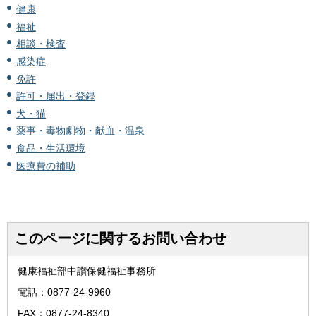
健康
福祉
相談・検査
感染症
免許
許可・届出・登録
犬・猫
薬事・毒物劇物・献血・温泉
食品・生活環境
医療費の補助
このページに関するお問い合わせ
健康福祉部中讃保健福祉事務所
電話：0877-24-9960
FAX：0877-24-8340