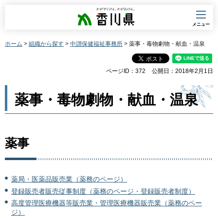
香川県
メニュー
ホーム
>
組織から探す
>
中讃保健福祉事務所
> 薬事・毒物劇物・献血・温泉
ページID：372
公開日：2018年2月1日
薬事・毒物劇物・献血・温泉
薬事
薬局・医薬品販売業（薬務のページ）
登録販売者販売従事制度（薬務のページ・登録販売者制度
）
高度管理医療機器等販売業・管理医療機器販売業（薬務のペー
ジ）