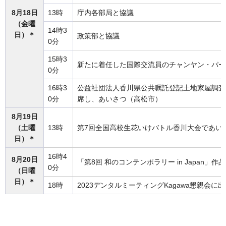
8月18日
13時
庁内各部局と協議
（金曜
14時3
日）＊
政策部と協議
0分
15時3
新たに着任した国際交流員のチャンヤン・パー
0分
16時3
公益社団法人香川県公共嘱託登記土地家屋調査
0分
席し、あいさつ（高松市）
8月19日
（土曜
13時
第7回全国高校生花いけバトル香川大会であい
日）＊
16時4
8月20日
「第8回 和のコンテンポラリー in Japan
0分
（日曜
日）＊
18時
2023デンタルミーティングKagawa懇親会に