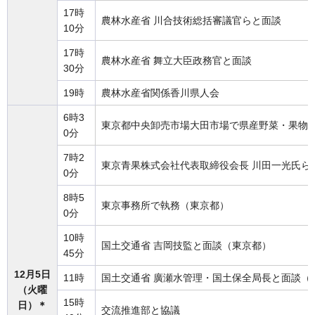
17時
農林水産省 川合技術総括審議官らと面談
10分
17時
農林水産省 舞立大臣政務官と面談
30分
19時
農林水産省関係香川県人会
6時3
東京都中央卸売市場大田市場で県産野菜・果物
0分
7時2
東京青果株式会社代表取締役会長 川田一光氏ら
0分
8時5
東京事務所で執務（東京都）
0分
10時
国土交通省 吉岡技監と面談（東京都）
45分
12月5日
11時
国土交通省 廣瀬水管理・国土保全局長と面談（
（火曜
15時
日）＊
交流推進部と協議