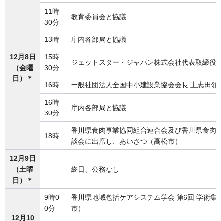
11時
教育委員会と協議
30分
13時
庁内各部局と協議
12月8日
15時
ジェットスター・ジャパン株式会社代表取締役社
（金曜
30分
日）＊
16時
一般社団法人全国中小建設業協会会長 土志田領
16時
庁内各部局と協議
30分
香川県食肉事業協同組合連合会及び香川県食肉
18時
談会に出席し、あいさつ（高松市）
12月9日
（土曜
終日、公務なし
日）＊
9時0
香川県地域包括ケアシステム学会 第6回 学術
0分
市）
12月10