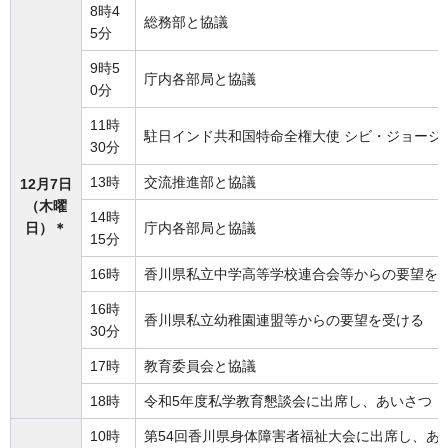
8時4
総務部と協議
5分
9時5
庁内各部局と協議
0分
11時
駐日インド共和国特命全権大使 シビ・ジョージ
30分
13時
交流推進部と協議
12月7日
（木曜
14時
日）＊
庁内各部局と協議
15分
16時
香川県私立中学高等学校連合会等からの要望を
16時
香川県私立幼稚園連盟等からの要望を受ける
30分
17時
教育委員会と協議
18時
令和5年度私学教育懇談会に出席し、あいさつ（
10時
第54回香川県身体障害者福祉大会に出席し、あ