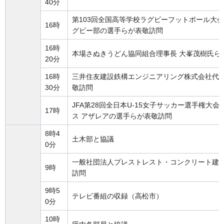
40分
第103回全国高等学校ラグビーフットボール大
16時
グビー部の選手らが表敬訪問
16時
本場さぬきうどん協同組合理事長 大峯茂樹氏ら
20分
16時
三井住友建設鉄構エンジニアリング株式会社代表
30分
敬訪問
JFA第28回全日本U-15女子サッカー選手権大会
17時
ス アザレアの選手らが表敬訪問
8時4
土木部と協議
0分
一般社団法人プレストレスト・コンクリート建設
9時
訪問
9時5
テレビ番組の収録（高松市）
0分
10時