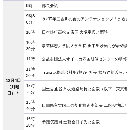
9時
部長会議
9時3
令和5年度香川の食のアンテナショップ「さぬき
0分
10時
日本銀行高松支店長 大塚竜氏と面談
10時
事業構想大学院大学学長 田中里沙氏らが表敬訪
30分
11時
公益財団法人オイスカ四国研修センターの研修
11時
Tranzax株式会社取締役副社長 松脇達朗氏らが
30分
12月4日
15時
（月曜
国土交通省 丹羽道路局長と面談（以下、東京都
25分
日）＊
15時
自由民主党国土強靭化推進本部長 二階俊博氏と
40分
16時
参議院議員 進藤金日子氏と面談
20分