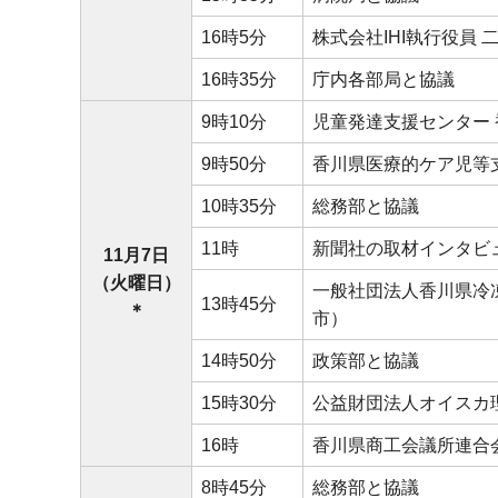
16時5分
株式会社IHI執行役員
16時35分
庁内各部局と協議
9時10分
児童発達支援センター
9時50分
香川県医療的ケア児等
10時35分
総務部と協議
11時
新聞社の取材インタビ
11月7日
（火曜日）
一般社団法人香川県冷
13時45分
＊
市）
14時50分
政策部と協議
15時30分
公益財団法人オイスカ
16時
香川県商工会議所連合
8時45分
総務部と協議