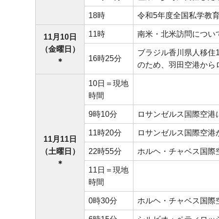
18時
令和5年度全国私学教
11時
南米・北米訪問につい
11月10日
（金曜日）
ブラジル香川県人移住
16時25分
＊
のため、羽田空港から
10日＝現地
時間
9時10分
ロサンゼルス国際空港
11時20分
ロサンゼルス国際空港
11月11日
（土曜日）
22時55分
ホルヘ・チャベス国際
＊
11日＝現地
時間
0時30分
ホルヘ・チャベス国際