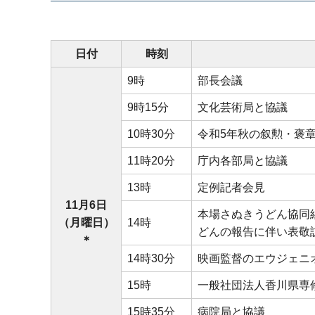
日付
時刻
9時
部長会議
9時15分
文化芸術局と協議
10時30分
令和5年秋の叙勲・褒
11時20分
庁内各部局と協議
13時
定例記者会見
11月6日
本場さぬきうどん協同
（月曜日）
14時
どんの報告に伴い表敬
＊
14時30分
映画監督のエウジェニ
15時
一般社団法人香川県専
15時35分
病院局と協議