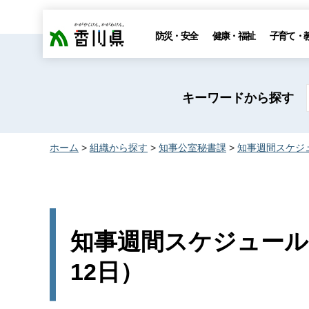
香川県
防災・安全
健康・福祉
子育て・
キーワードから探す
ホーム
>
組織から探す
>
知事公室秘書課
>
知事週間スケジ
知事週間スケジュール（2
12日）