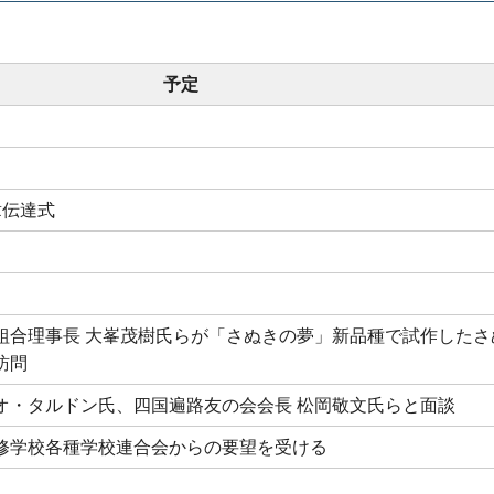
予定
章伝達式
組合理事長 大峯茂樹氏らが「さぬきの夢」新品種で試作したさ
訪問
オ・タルドン氏、四国遍路友の会会長 松岡敬文氏らと面談
修学校各種学校連合会からの要望を受ける