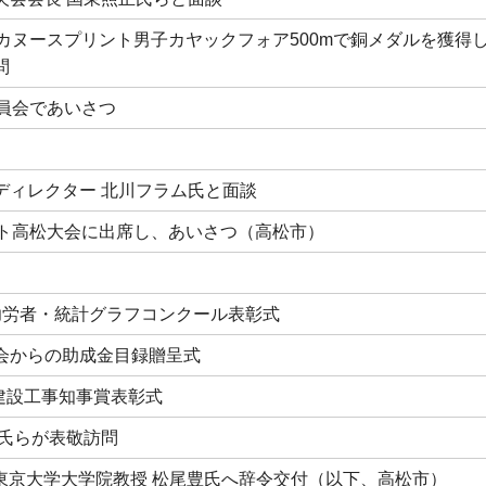
カヌースプリント男子カヤックフォア500mで銅メダルを獲得
問
委員会であいさつ
ディレクター 北川フラム氏と面談
ット高松大会に出席し、あいさつ（高松市）
功労者・統計グラフコンクール表彰式
会からの助成金目録贈呈式
建設工事知事賞表彰式
一氏らが表敬訪問
た東京大学大学院教授 松尾豊氏へ辞令交付（以下、高松市）