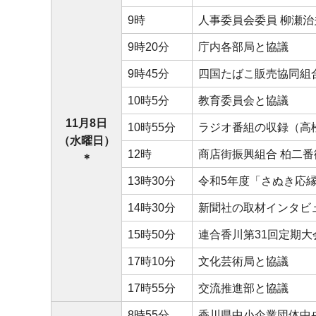
9時
人事委員会委員 柳瀬
9時20分
庁内各部局と協議
9時45分
四国たばこ販売協同組
10時5分
教育委員会と協議
11月8日
10時55分
ラジオ番組の収録（高
（水曜日）
12時
商店街振興組合 柏二
＊
13時30分
令和5年度「さぬき応
14時30分
新聞社の取材インタビ
15時50分
連合香川第31回定期
17時10分
文化芸術局と協議
17時55分
交流推進部と協議
8時55分
香川県中小企業団体中