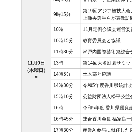
第19回アジア競技大会
9時15分
上暉央選手らが表敬訪
10時
11月定例会議会運営
10時15分
教育委員会と協議
11時30分
瀬戸内国際芸術祭総合
11月9日
13時
第14回大名庭園サミ
（木曜日）
14時5分
土木部と協議
＊
14時30分
令和5年度香川県統計
15時10分
公益財団法人松平公益
16時
令和5年度 香川県優良
16時45分
連合香川会長 福家良
17時30分
産業AI参与に就任し