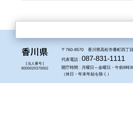
〒760-8570 香川県高松市番町四丁目
087-831-1111
代表電話 :
[ 法人番号 ]
開庁時間 : 月曜日～金曜日・午前8時3
8000020370002
（休日・年末年始を除く）