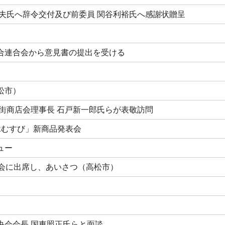
治夫氏へ辞令交付及び前委員 関谷利裕氏へ感謝状贈呈
合連合会から意見書の提出を受ける
松市）
番街商店会理事長 石戸新一郎氏らが表敬訪問
縁むすび」新商品発表会
ュー
大会に出席し、あいさつ（高松市）
央会会長 国東照正氏らと面談