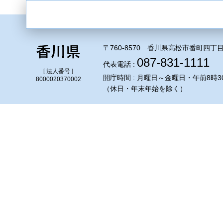
〒760-8570 香川県高松市番町四丁目
087-831-1111
代表電話 :
[ 法人番号 ]
開庁時間 : 月曜日～金曜日・午前8時3
8000020370002
（休日・年末年始を除く）