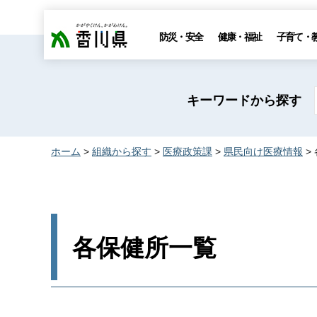
香川県
防災・安全
健康・福祉
子育て・
キーワードから探す
ホーム
>
組織から探す
>
医療政策課
>
県民向け医療情報
>
各保健所一覧