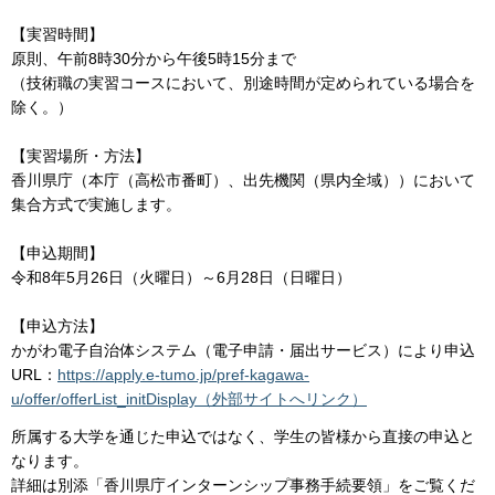
【実習時間】
原則、午前8時30分から午後5時15分まで
（技術職の実習コースにおいて、別途時間が定められている場合を
除く。）
【実習場所・方法】
香川県庁（本庁（高松市番町）、出先機関（県内全域））において
集合方式で実施します。
【申込期間】
令和8年5月26日（火曜日）～6月28日（日曜日）
【申込方法】
かがわ電子自治体システム（電子申請・届出サービス）により申込
URL：
https://apply.e-tumo.jp/pref-kagawa-
u/offer/offerList_initDisplay（外部サイトへリンク）
所属する大学を通じた申込ではなく、学生の皆様から直接の申込と
なります。
詳細は別添「香川県庁インターンシップ事務手続要領」をご覧くだ