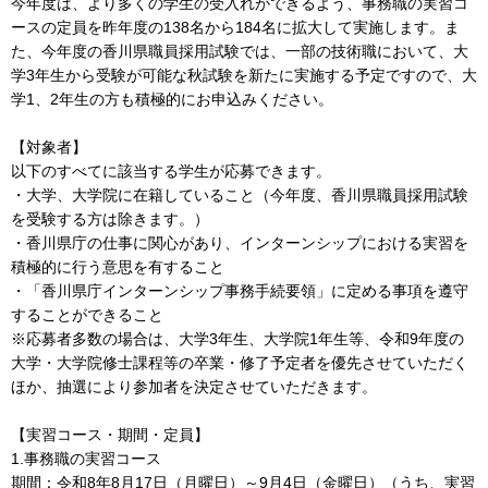
今年度は、より多くの学生の受入れができるよう、事務職の実習コ
ースの定員を昨年度の138名から184名に拡大して実施します。ま
た、今年度の香川県職員採用試験では、一部の技術職において、大
学3年生から受験が可能な秋試験を新たに実施する予定ですので、大
学1、2年生の方も積極的にお申込みください。
【対象者】
以下のすべてに該当する学生が応募できます。
・大学、大学院に在籍していること（今年度、香川県職員採用試験
を受験する方は除きます。）
・香川県庁の仕事に関心があり、インターンシップにおける実習を
積極的に行う意思を有すること
・「香川県庁インターンシップ事務手続要領」に定める事項を遵守
することができること
※応募者多数の場合は、大学3年生、大学院1年生等、令和9年度の
大学・大学院修士課程等の卒業・修了予定者を優先させていただく
ほか、抽選により参加者を決定させていただきます。
【実習コース・期間・定員】
1.事務職の実習コース
期間：令和8年8月17日（月曜日）～9月4日（金曜日）（うち、実習