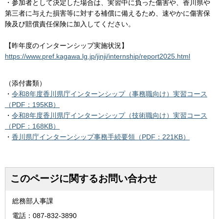
・参加者として決定した場合は、実習中に負った傷害や、香川県や
第三者に与えた損害等に対する補償に備えるため、速やかに傷害保
険及び賠償責任保険に加入してください。
【昨年度のインターンシップ実施状況】
https://www.pref.kagawa.lg.jp/jinji/internship/report2025.html
（添付書類）
・
令和8年度香川県庁インターンシップ（事務職向け）実習コース
（PDF：195KB）
・
令和8年度香川県庁インターンシップ（技術職向け）実習コース
（PDF：168KB）
・
香川県庁インターンシップ事務手続要領（PDF：221KB）
このページに関するお問い合わせ
総務部人事課
電話：087-832-3890