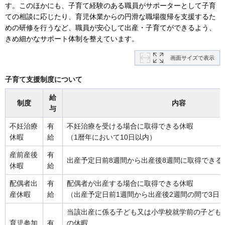
す。このほかにも、子育て経験のある職員がサポーターとして子育
ての相談に応じたり、育児休業からの円滑な職場復帰を支援するた
めの研修を行うなど、職員が安心して出産・子育てができるよう、
きめ細かなサポート体制を整えています。
画面サイズで表示
子育て支援制度について
給
制度
内容
与
不妊治療
有
不妊治療を受ける場合に取得できる休暇
休暇
給
（1暦年において10日以内）
産前産後
有
出産予定日前8週間から出産後8週間に取得できる
休暇
給
配偶者出
有
配偶者が出産する場合に取得できる休暇
産休暇
給
（出産予定日前1週間から出産後2週間の間で3日
当該出産に係る子ども又は小学校就学前の子ども
育児参加
有
の休暇