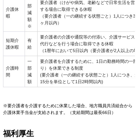
要介護者（けがや病気、老齢などで日常生活を営
部
介護休
する場合に取得できる休暇
減
暇
（要介護者（一の継続する状態ごと）1人につき3
額
ヶ月以内）
※
要介護者の介護や通院等の付添い、介護サービス
短期介
有
代行などを行う場合に取得できる休暇
護休暇
給
（1暦年において5日以内（要介護者が2人以上の場
一
要介護者を介護するために、1日の勤務時間の一
介護時
部
り）を休業できる制度
間
減
(要介護者（一の継続する状態ごと）1人につき、
額
15分を単位として1日2時間以内)
※要介護者を介護するために休業した場合、地方職員共済組合から
介護休業手当金が支給されます。（支給期間は最長66日）
福利厚生