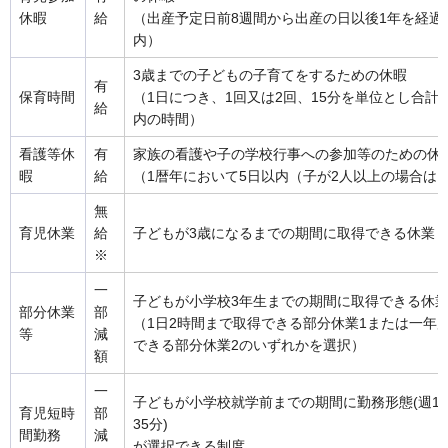
休暇
給
（出産予定日前8週間から出産の日以後1年を経過
内）
3歳までの子どもの子育てをするための休暇
有
保育時間
（1日につき、1回又は2回、15分を単位とし合計
給
内の時間）
看護等休
有
家族の看護や子の学校行事への参加等のための休
暇
給
（1暦年において5日以内（子が2人以上の場合は1
無
育児休業
給
子どもが3歳になるまでの期間に取得できる休業
※
一
子どもが小学校3年生までの期間に取得できる休
部分休業
部
（1日2時間まで取得できる部分休業1または一年度
等
減
できる部分休業2のいずれかを選択）
額
一
子どもが小学校就学前までの期間に勤務形態(週19
育児短時
部
35分)
間勤務
減
が選択できる制度