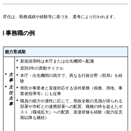
昇任は、勤務成績や経験等に基づき、選考により行われます。
事務職の例
能力育成期
新規採用時は本庁または出先機関へ配属
原則3年の異動サイクル
主
本庁・出先機関の両方で、異なる行政分野（部局）を経
事
験
主
県民や事業者と直接対応する渉外業務（税務、用地、事
任
業者指導等）にも従事
主
職員の能力や適性に応じて、県政全般の見識が得られる
事
部署や市町との連携部署への配置、職種の枠を超えたポ
スト（職域拡大）への配置、派遣研修を経験（能力拡充
期以降も継続）