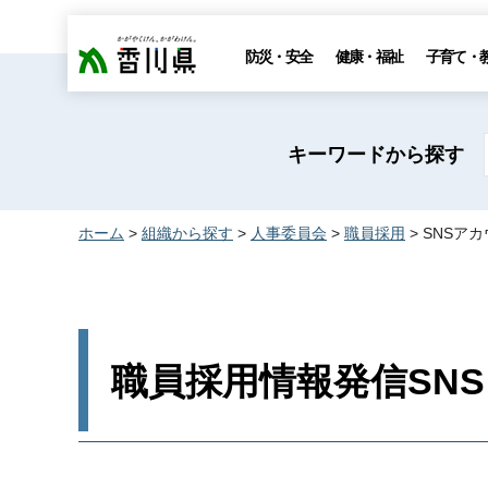
香川県
防災・安全
健康・福祉
子育て・
キーワードから探す
ホーム
>
組織から探す
>
人事委員会
>
職員採用
> SNSア
職員採用情報発信SN