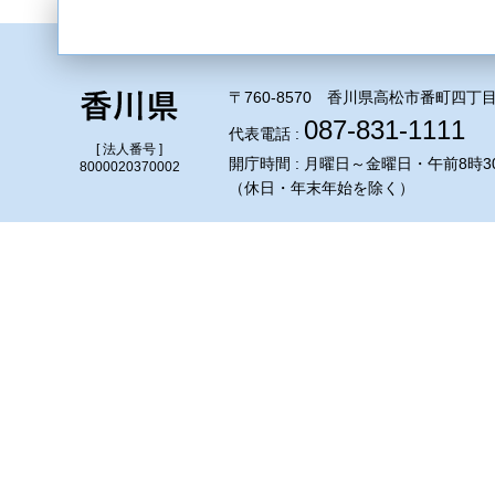
〒760-8570 香川県高松市番町四丁目
087-831-1111
代表電話 :
[ 法人番号 ]
開庁時間 : 月曜日～金曜日・午前8時3
8000020370002
（休日・年末年始を除く）