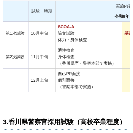
実施内容
試験・時期
令和8年
SCOA-A
第1次試験
10月中旬
論文試験
基礎
体力・身体検査
適性検査
第2次試験
11月中旬
身体検査
（香川県庁・警察本部で実施）
自己PR面接
12月上旬
個別面接
（警察本部で実施）
3.香川県警察官採用試験（高校卒業程度）