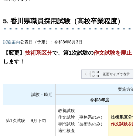
5. 香川県職員採用試験（高校卒業程度）
試験案内
公表日（予定）：令和8年8月3日
【変更】
技術系区分
で、第1次試験の
作文試験を廃止
します！
画面サイズで表示
実施方法
試験・時期
令和8年度
教養試験
作文試験（事務系のみ）
技術系区分
第1次試験
9月下旬
専門試験（技術系のみ）
作文試験を
適性検査