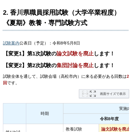
2. 香川県職員採用試験（大学卒業程度）
《夏期》教養・専門試験方式
試験案内
公表日（予定）：令和8年5月8日
【変更1】第1次試験の
論文試験を廃止
します！
【変更2】第2次試験の
集団討論を廃止
します！
試験全体を通して、試験会場（高松市内）に来る必要がある回数は
2
回
です。
画面サイズで表示
実施内
時期
令和8年度
教養試験
論文試験を廃止