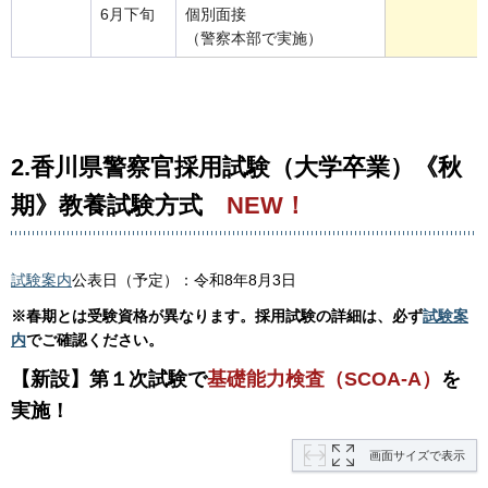
6月下旬
個別面接
（警察本部で実施）
2.香川県警察官採用試験（大学卒業）《秋
期》教養試験方式
NEW！
試験案内
公表日（予定）：令和8年8月3日
※春期とは受験資格が異なります。採用試験の詳細は、必ず
試験案
内
でご確認ください。
【新設】第１次試験で
基礎能力検査（SCOA-A）
を
実施！
画面サイズで表示