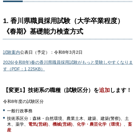
1. 香川県職員採用試験（大学卒業程度）
《春期》基礎能力検査方式
試験案内
公表日（予定）：令和8年3月2日
2026(令和8年)春の香川県職員採用試験がもっと受験しやすくなりま
す（PDF：1,225KB）
【変更1】技術系の職種（試験区分）を
追加
します！
令和8年度の試験区分
一般行政事務
技術系区分：森林・自然環境、農業土木、建築、建築(警察)、土
木、薬学、
電気(営繕)
、
機械(営繕)
、
化学・農芸化学（環境）
、
畜
産