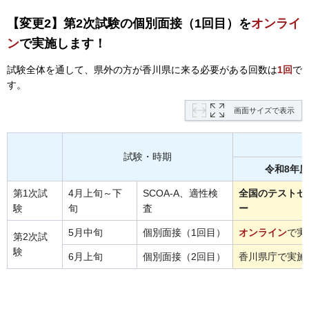
【変更2】第2次試験の個別面接（1回目）を
オンライ
ン
で実施します！
試験全体を通して、県外の方が香川県に来る必要がある回数は
1回
で
す。
画面サイズで表示
試験・時期
令和8年度
第1次試
4月上旬～下
SCOA-A、適性検
全国のテストセ
験
旬
査
ー
5月中旬
個別面接（1回目）
オンライン
で実
第2次試
験
6月上旬
個別面接（2回目）
香川県庁で実施