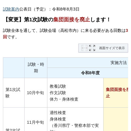
試験案内
公表日（予定）：令和8年8月3日
【変更】第1次試験の
集団面接を廃止
します！
試験全体を通して、試験会場（高松市内）に来る必要がある回数は
3
回
です。
画面サイズで表示
実施方法
試験・時
期
令和8年度
教養試験
第1次試
集団面接を廃
10月中旬
作文試験
験
止
体力・身体検査
適性検査
身体検査
11月中旬
（香川県庁・警察本部で実
第2次試