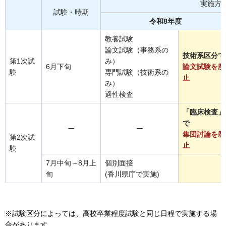
実施方
試験・時期
令和8年度
教養試験
論文試験（事務系の
技術系区分で
第1次試
み）
6月下旬
論文試験を廃
験
専門試験（技術系の
止
み）
適性検査
「臨床検査」
で
ー
ー
集団討論を廃
第2次試
止
験
7月中旬～8月上
個別面接
旬
(香川県庁で実施)
※試験区分によっては、高校卒業程度試験と同じ日程で実施する場
合があります。