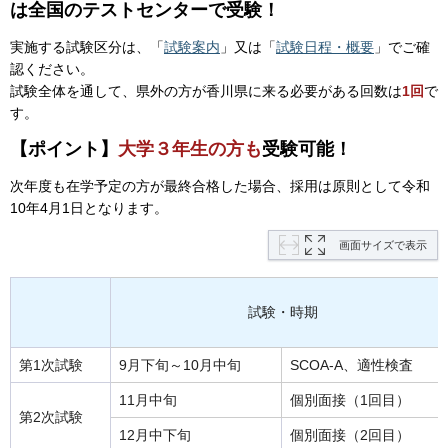
は全国のテストセンターで受験！
実施する試験区分は、「
試験案内
」又は「
試験日程・概要
」でご確
認ください。
試験全体を通して、県外の方が香川県に来る必要がある回数は
1回
で
す。
【ポイント】
大学３年生の方も
受験可能！
次年度も在学予定の方が最終合格した場合、採用は原則として令和
10年4月1日となります。
画面サイズで表示
試験・時期
第1次試験
9月下旬～10月中旬
SCOA-A、適性検査
11月中旬
個別面接（1回目）
第2次試験
12月中下旬
個別面接（2回目）