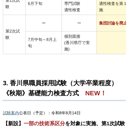
第1次試
6月下旬
専門試験
適性検査を第１
験
適性検査
施
ー
ー
集団討論を廃止
第2次試
個別面接
験
7月中旬～8月上
(香川県庁で実
旬
施)
3. 香川県職員採用試験（大学卒業程度）
《秋期》基礎能力検査方式
NEW！
試験案内
公表日（予定）：令和8年8月14日
【新設】
一部の技術系区分
を対象に実施、第1次試験