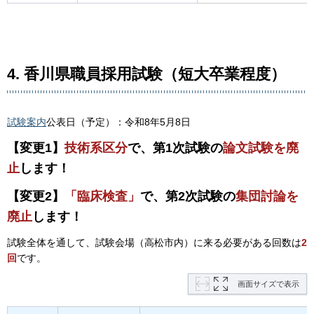
4. 香川県職員採用試験（短大卒業程度）
試験案内
公表日（予定）：令和8年5月8日
【変更1】
技術系区分
で、第1次試験の
論文試験を廃
止
します！
【変更2】
「臨床検査」
で、第2次試験の
集団討論を
廃止
します！
試験全体を通して、試験会場（高松市内）に来る必要がある回数は
2
回
です。
画面サイズで表示