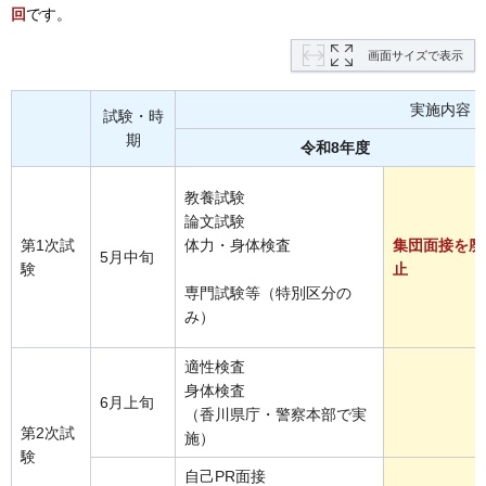
回
です。
画面サイズで表示
実施内容
試験・時
期
令和8年度
教養試験
論文試験
第1次試
体力・身体検査
集団面接を廃
5月中旬
験
止
専門試験等（特別区分の
み）
適性検査
身体検査
6月上旬
（香川県庁・警察本部で実
第2次試
施）
験
自己PR面接