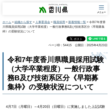
香川県
メニュー
ホーム
>
組織から探す
>
人事委員会
>
職員採用
>
新着情報一覧
> 令和7年度香
川県職員採用試験（大学卒業程度）一般行政事務B及び技術系区分《早期募集
枠》の受験状況について
ページID：54415
公開日：2025年4月23日
令和7年度香川県職員採用試験
（大学卒業程度）一般行政事
務B及び技術系区分《早期募
集枠》の受験状況について
4月7日（月曜日）～4月20日（日曜日）に実施しました上記試験