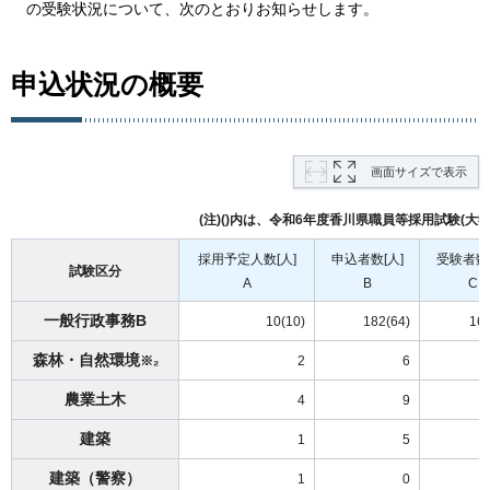
の受験状況について、次のとおりお知らせします。
申込状況の概要
画面サイズで表示
(注)()内は、令和6年度香川県職員等採用試験(大
採用予定人数[人]
申込者数[人]
受験者数[
試験区分
A
B
C
一般行政事務B
10(10)
182(64)
169
森林・自然環境
※₂
2
6
農業土木
4
9
建築
1
5
建築（警察）
1
0