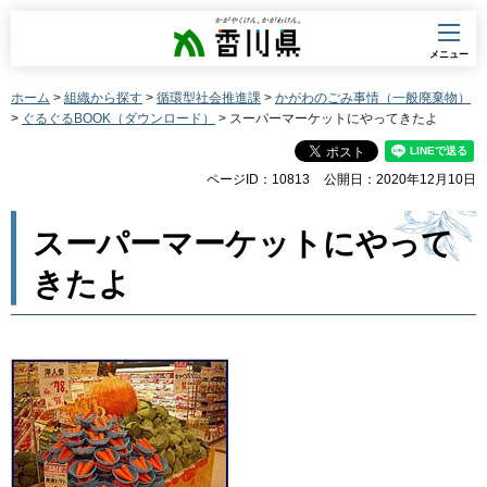
香川県
メニュー
ホーム
>
組織から探す
>
循環型社会推進課
>
かがわのごみ事情（一般廃棄物）
>
ぐるぐるBOOK（ダウンロード）
> スーパーマーケットにやってきたよ
ページID：10813
公開日：2020年12月10日
スーパーマーケットにやって
きたよ