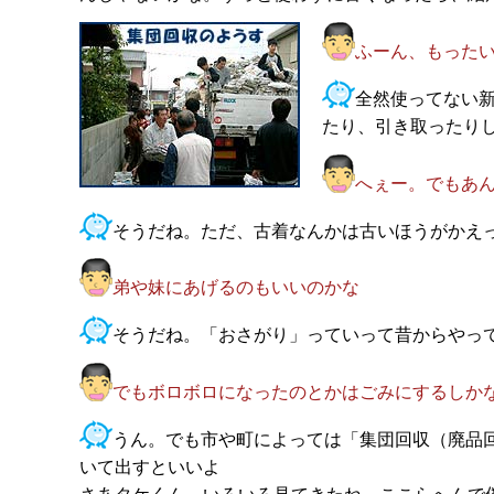
ふーん、もった
全然使ってない
たり、引き取ったり
へぇー。でもあ
そうだね。ただ、古着なんかは古いほうがかえ
弟や妹にあげるのもいいのかな
そうだね。「おさがり」っていって昔からやっ
でもボロボロになったのとかはごみにするしか
うん。でも市や町によっては「集団回収（廃品
いて出すといいよ