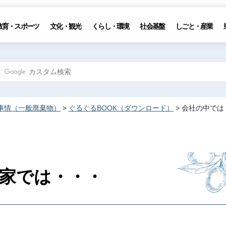
教育・スポーツ
文化・観光
くらし・環境
社会基盤
しごと・産業
事情（一般廃棄物）
>
ぐるぐるBOOK（ダウンロード）
> 会社の中で
家では・・・