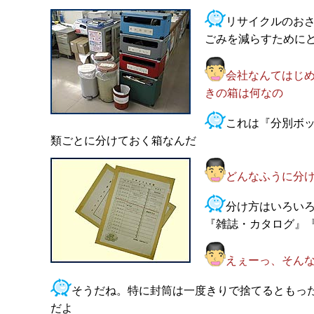
リサイクルのお
ごみを減らすために
会社なんてはじ
きの箱は何なの
これは『分別ボ
類ごとに分けておく箱なんだ
どんなふうに分
分け方はいろい
『雑誌・カタログ』
えぇーっ、そん
そうだね。特に封筒は一度きりで捨てるともっ
だよ