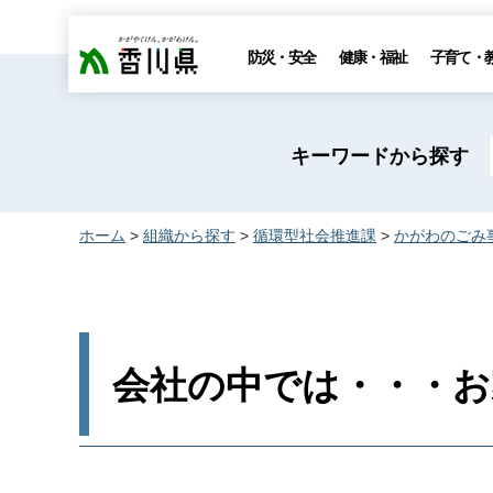
香川県
防災・安全
健康・福祉
子育て・
キーワードから探す
ホーム
>
組織から探す
>
循環型社会推進課
>
かがわのごみ
会社の中では・・・お