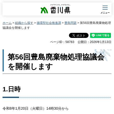
香川県
メニュー
ホーム
>
組織から探す
>
循環型社会推進課
>
豊島問題
> 第56回豊島廃棄物処理
協議会を開催します
ページID：58783
公開日：2026年1月13日
第56回豊島廃棄物処理協議会
を開催します
1.日時
令和8年1月20日（火曜日）14時30分から