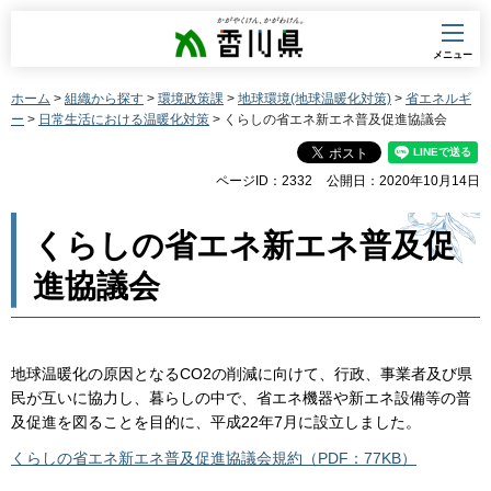
香川県
メニュー
ホーム
>
組織から探す
>
環境政策課
>
地球環境(地球温暖化対策)
>
省エネルギ
ー
>
日常生活における温暖化対策
> くらしの省エネ新エネ普及促進協議会
ページID：2332
公開日：2020年10月14日
くらしの省エネ新エネ普及促
進協議会
地球温暖化の原因となるCO2の削減に向けて、行政、事業者及び県
民が互いに協力し、暮らしの中で、省エネ機器や新エネ設備等の普
及促進を図ることを目的に、平成22年7月に設立しました。
くらしの省エネ新エネ普及促進協議会規約（PDF：77KB）