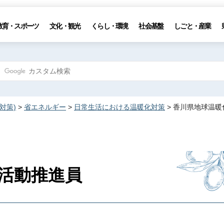
教育・スポーツ
文化・観光
くらし・環境
社会基盤
しごと・産業
対策)
>
省エネルギー
>
日常生活における温暖化対策
> 香川県地球温
活動推進員