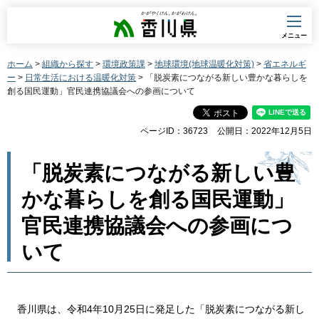
香川県
メニュー
ホーム
>
組織から探す
>
環境政策課
>
地球環境(地球温暖化対策)
>
省エネルギ
ー
>
日常生活における温暖化対策
> 「脱炭素につながる新しい豊かな暮らしを
創る国民運動」官民連携協議会への参画について
ページID：36723
公開日：2022年12月5日
「脱炭素につながる新しい豊
かな暮らしを創る国民運動」
官民連携協議会への参画につ
いて
香川県は、令和4年10月25日に発足した「脱炭素につながる新し