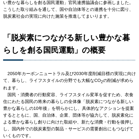
い豊かな暮らしを創る国民運動」官民連携協議会に参画しました。
こうした取り組みを通して、国や自治体等との連携を十分に図り、
脱炭素社会の実現に向けた施策を推進してまいります。
「脱炭素につながる新しい豊かな暮
らしを創る国民運動」の概要
2050年カーボンニュートラル及び2030年度削減目標の実現に向け
て、暮らし、ライフスタイルの分野でも大幅なCO
の削減が求めら
2
れます。
国民・消費者の行動変容、ライフスタイル変革を促すため、衣食
住にわたる国民の将来の暮らしの全体像「脱炭素につながる新しい
豊かな暮らしの10年後」を明らかにし、具体的なアクションを提案
するとともに、国、自治体、企業、団体等が協力して、脱炭素化に
よる豊かな暮らし創りに向けた取組や、新たな消費・行動を後押し
し、国内外での脱炭素型の製品・サービスの需要創出にもつなげて
いくものです。