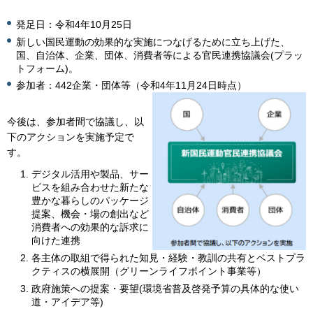
発足日：令和4年10月25日
新しい国民運動の効果的な実施につなげるために立ち上げた、
国、自治体、企業、団体、消費者等による官民連携協議会(プラッ
トフォーム)。
参加者：442企業・団体等（令和4年11月24日時点）
今後は、参加者間で協議し、以
下のアクションを実施予定で
す。
デジタル活用や製品、サー
ビスを組み合わせた新たな
豊かな暮らしのパッケージ
提案、機会・場の創出など
消費者への効果的な訴求に
向けた連携
各主体の取組で得られた知見・経験・教訓の共有とベストプラ
クティスの横展開（グリーンライフポイント事業等）
政府施策への提案・要望(環境省普及啓発予算の具体的な使い
道・アイデア等)