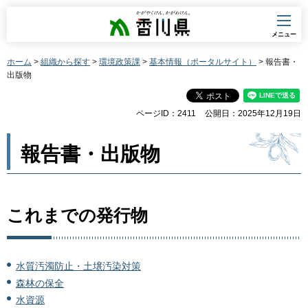
香川県
メニュー
ホーム
>
組織から探す
>
環境政策課
>
基本情報（ポータルサイト）
> 報告書・
出版物
ページID：2411
公開日：2025年12月19日
報告書・出版物
これまでの発行物
水質汚濁防止・土壌汚染対策
森林の保全
水資源