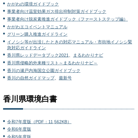
かがわの環境ガイドブック
事業者向け温室効果ガス排出抑制対策ガイドブック
事業者向け脱炭素推進ガイドブック（ファーストステップ編）
かがわエコイベントマニュアル
グリーン購入推進ガイドライン
イノシシ等が出没したときの対応マニュアル・市街地イノシシ緊
急対応ガイドライン
香川県レッドデータブック2021
、
まるわかりナビ
香川県侵略的外来種リスト～まるわかりナビ～
香川の瀬戸内海国立公園ガイドブック
香川の自然ガイドマップ
、
最新号
香川県環境白書
令和7年度版（PDF：11,562KB）
令和6年度版
令和5年度版