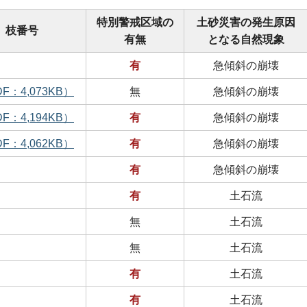
特別警戒区域の
土砂災害の発生原因
枝番号
有無
となる自然現象
有
急傾斜の崩壊
F：4,073KB）
無
急傾斜の崩壊
F：4,194KB）
有
急傾斜の崩壊
F：4,062KB）
有
急傾斜の崩壊
有
急傾斜の崩壊
有
土石流
無
土石流
無
土石流
有
土石流
有
土石流