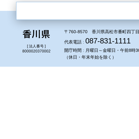
〒760-8570 香川県高松市番町四丁目
087-831-1111
代表電話 :
[ 法人番号 ]
開庁時間 : 月曜日～金曜日・午前8時3
8000020370002
（休日・年末年始を除く）