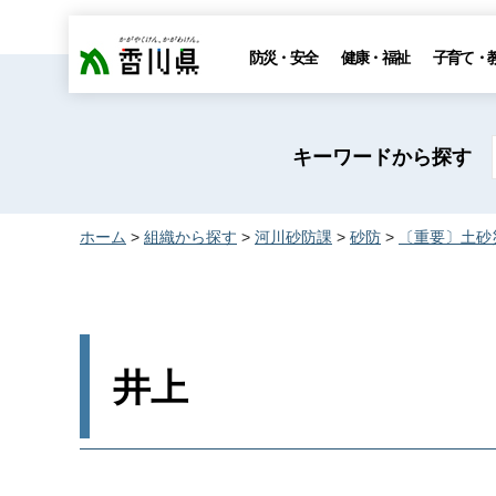
香川県
防災・安全
健康・福祉
子育て・
キーワードから探す
ホーム
>
組織から探す
>
河川砂防課
>
砂防
>
〔重要〕土砂
井上