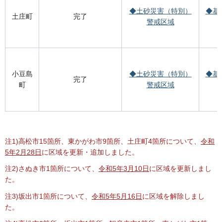
◆土砂災害（特別）
◆基
土庄町
完了
警戒区域
小豆島
◆土砂災害（特別）
◆基
完了
町
警戒区域
注1)高松市15箇所、東かがわ市9箇所、土庄町4箇所について、
令和
5年2月28日
に区域を更新・追加しました。
注2)さぬき市1箇所について、
令和5年3月10日
に区域を更新しまし
た。
注3)坂出市1箇所について、
令和5年5月16日
に区域を解除しまし
た。