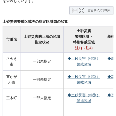
を公表しています。
画面サイズで表示
土砂災害警戒区域等の指定区域図の閲覧
土砂災害
土砂災害防止法の区域
警戒区域・
基礎
市町名
指定状況
特別警戒区域
注1)～注4)
さぬき
◆土砂災害（特別）
◆基
一部未指定
市
警戒区域
東かが
◆土砂災害（特別）
◆基
一部未指定
わ市
警戒区域
◆土砂災害（特別）
◆基
三木町
一部未指定
警戒区域