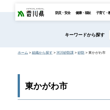
香川県
防災・安全
健康・福祉
子育て・
キーワードから探す
ホーム
>
組織から探す
>
河川砂防課
>
砂防
> 東かがわ市
東かがわ市