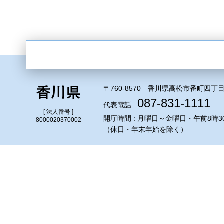
〒760-8570 香川県高松市番町四丁目
087-831-1111
代表電話 :
[ 法人番号 ]
開庁時間 : 月曜日～金曜日・午前8時3
8000020370002
（休日・年末年始を除く）