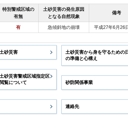
特別警戒区域の
土砂災害の発生原因
備考
有無
となる自然現象
有
急傾斜地の崩壊
平成27年6月26
土砂災害
土砂災害から身を守るための
の準備と心構え
土砂災害警戒区域指定区
閲覧について
砂防関係事業
連絡先