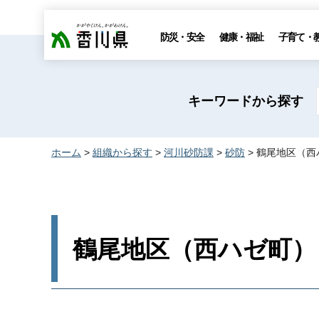
香川県
防災・安全
健康・福祉
子育て・
キーワードから探す
ホーム
>
組織から探す
>
河川砂防課
>
砂防
> 鶴尾地区（西
鶴尾地区（西ハゼ町）