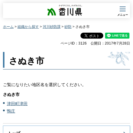
香川県
メニュー
ホーム
>
組織から探す
>
河川砂防課
>
砂防
> さぬき市
ページID：3126
公開日：2017年7月28日
さぬき市
ご覧になりたい地区名を選択してください。
さぬき市
津田町津田
鴨庄