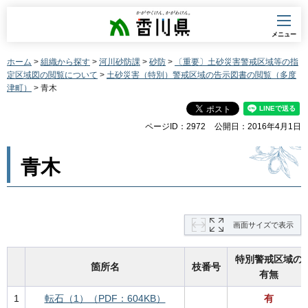
香川県
メニュー
ホーム
>
組織から探す
>
河川砂防課
>
砂防
>
〔重要〕土砂災害警戒区域等の指
定区域図の閲覧について
>
土砂災害（特別）警戒区域の告示図書の閲覧（多度
津町）
> 青木
ページID：2972
公開日：2016年4月1日
青木
画面サイズで表示
特別警戒区域の
箇所名
枝番号
有無
1
転石（1）（PDF：604KB）
有