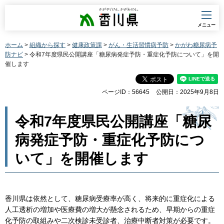
香川県
メニュー
ホーム
>
組織から探す
>
健康政策課
>
がん・生活習慣病予防
>
かがわ糖尿病予
防ナビ
> 令和7年度県民公開講座「糖尿病発症予防・重症化予防について」を開
催します
ページID：56645
公開日：2025年9月8日
令和7年度県民公開講座「糖尿
病発症予防・重症化予防につ
いて」を開催します
香川県は依然として、糖尿病受療率が高く、将来的に重症化による
人工透析の増加や医療費の増大が懸念されるため、早期からの重症
化予防の取組みや二次検診未受診者、治療中断者対策が必要です。