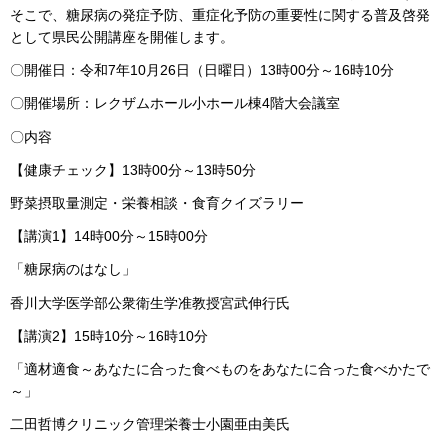
そこで、糖尿病の発症予防、重症化予防の重要性に関する普及啓発
として県民公開講座を開催します。
〇開催日：令和7年10月26日（日曜日）13時00分～16時10分
〇開催場所：レクザムホール小ホール棟4階大会議室
〇内容
【健康チェック】13時00分～13時50分
野菜摂取量測定・栄養相談・食育クイズラリー
【講演1】14時00分～15時00分
「糖尿病のはなし」
香川大学医学部公衆衛生学准教授宮武伸行氏
【講演2】15時10分～16時10分
「適材適食～あなたに合った食べものをあなたに合った食べかたで
～」
二田哲博クリニック管理栄養士小園亜由美氏