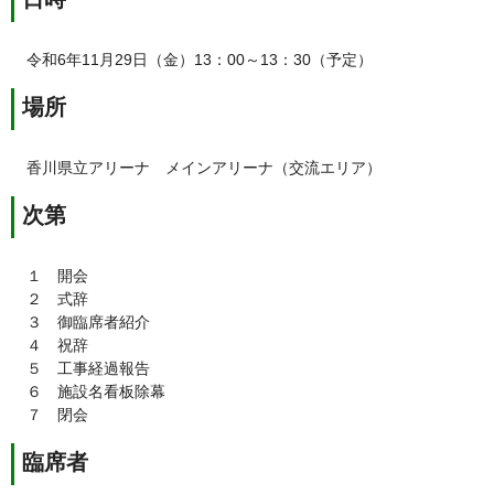
令和6年11月29日（金）13：00～13：30（予定）
場所
香川県立アリーナ メインアリーナ（交流エリア）
次第
１ 開会
２ 式辞
３ 御臨席者紹介
４ 祝辞
５ 工事経過報告
６ 施設名看板除幕
７ 閉会
臨席者