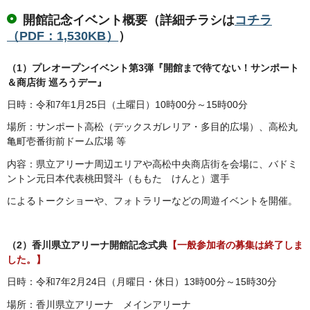
開館記念イベント概要（詳細チラシは
コチラ
（PDF：1,530KB）
）
（1）プレオープンイベント第3弾『開館まで待てない！サンポート
＆商店街 巡ろうデー』
日時：令和7年1月25日（土曜日）10時00分～15時00分
場所：サンポート高松（デックスガレリア・多目的広場）、高松丸
亀町壱番街前ドーム広場 等
内容：県立アリーナ周辺エリアや高松中央商店街を会場に、バドミ
ントン元日本代表桃田賢斗（ももた けんと）選手
によるトークショーや、フォトラリーなどの周遊イベントを開催。
（2）香川県立アリーナ開館記念式典
【一般参加者の募集は終了しま
した。】
日時：令和7年2月24日（月曜日・休日）13時00分～15時30分
場所：香川県立アリーナ メインアリーナ