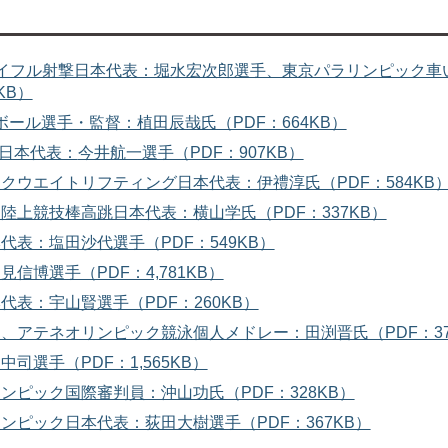
ックライフル射撃日本代表：堀水宏次郎選手、東京パラリンピック車
KB）
ーボール選手・監督：植田辰哉氏（PDF：664KB）
ヌー日本代表：
今井航一選手（PDF：907KB）
ピックウエイトリフティング日本代表：伊禮淳氏（PDF：584KB
ク陸上競技棒高跳日本代表：横山学氏（PDF：337KB）
本代表：塩田沙代選手（PDF：549KB）
見信博選手（PDF：4,781KB）
本代表：宇山賢選手（PDF：260KB）
ック、アテネオリンピック競泳個人メドレー：田渕晋氏（PDF：37
中司選手（PDF：1,565KB）
リンピック国際審判員：沖山功氏（PDF：328KB）
リンピック日本代表：荻田大樹選手（PDF：367KB）