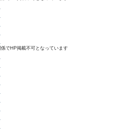
）
）
）
）
）
約関係でHP掲載不可となっています
）
）
）
）
）
）
）
）
）