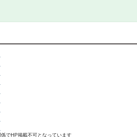
）
）
）
）
）
）
）
）
）
約関係でHP掲載不可となっています