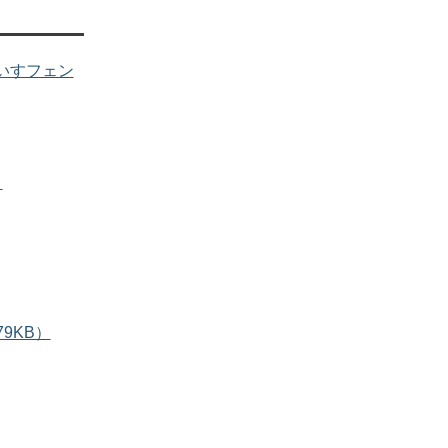
いすフェン
）
9KB）