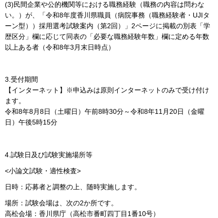
(3)民間企業や公的機関等における職務経験（職務の内容は問わな
い。）が、「令和8年度香川県職員（病院事務（職務経験者・UJIタ
ーン型））採用選考試験案内（第2回）」2ページに掲載の別表「学
歴区分」欄に応じて同表の「必要な職務経験年数」欄に定める年数
以上ある者（令和8年3月末日時点）
3.受付期間
【インターネット】※申込みは原則インターネットのみで受け付け
ます。
令和8年8月8日（土曜日）午前8時30分～令和8年11月20日（金曜
日）午後5時15分
4.試験日及び試験実施場所等
<小論文試験・適性検査>
日時：応募者と調整の上、随時実施します。
場所：試験会場は、次の2か所です。
高松会場：香川県庁（高松市番町四丁目1番10号）