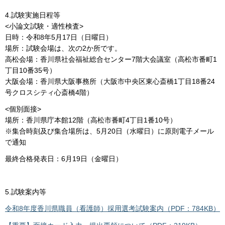
4.試験実施日程等
<小論文試験・適性検査>
日時：令和8年5月17日（日曜日）
場所：試験会場は、次の2か所です。
高松会場：香川県社会福祉総合センター7階大会議室（高松市番町1
丁目10番35号）
大阪会場：香川県大阪事務所（大阪市中央区東心斎橋1丁目18番24
号クロスシティ心斎橋4階）
<個別面接>
場所：香川県庁本館12階（高松市番町4丁目1番10号）
※集合時刻及び集合場所は、5月20日（水曜日）に原則電子メール
で通知
最終合格発表日：6月19日（金曜日）
5.試験案内等
令和8年度香川県職員（看護師）採用選考試験案内（PDF：784KB）