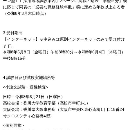
ーン型））採用選考試験案内」2ページに掲載の別表「学歴区分」欄
に応じて同表の「必要な職務経験年数」欄に定める年数以上ある者
（令和8年3月末日時点）
3.受付期間
【インターネット】※申込みは原則インターネットのみで受け付け
ます。
令和8年5月8日（金曜日）午前8時30分～令和8年6月4日（木曜日）
午後5時15分
4.試験日及び試験実施場所等
<小論文試験・適性検査>
日時：令和8年6月21日（日曜日）
高松会場：香川大学教育学部（高松市幸町1-1）
大阪会場：香川県大阪事務所（大阪市中央区東心斎橋1丁目18番24
号クロスシティ心斎橋4階）
<個別面接>