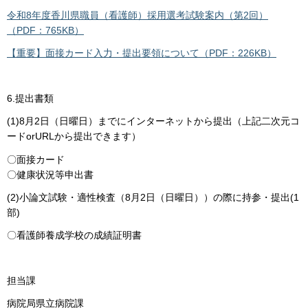
令和8年度香川県職員（看護師）採用選考試験案内（第2回）
（PDF：765KB）
【重要】面接カード入力・提出要領について（PDF：226KB）
6.提出書類
(1)8月2日（日曜日）までにインターネットから提出（上記二次元コ
ードorURLから提出できます）
〇面接カード
〇健康状況等申出書
(2)小論文試験・適性検査（8月2日（日曜日））の際に持参・提出(1
部)
〇看護師養成学校の成績証明書
担当課
病院局県立病院課