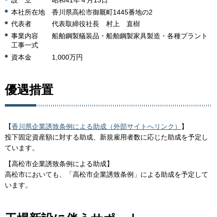
設 立 昭和41年４月13日
本社所在地 香川県高松市御厩町1445番地の2
代表者 代表取締役社長 村上 直樹
事業内容 船舶鋼製艤装品・船舶鋼製家具製造・各種プラント
工事一式
資本金 1,000万円
優遇措置
【
香川県企業誘致条例による助成（外部サイトへリンク）
】
投下固定資産額に対する助成、新規雇用者数に応じた助成を予定し
ています。
【高松市企業誘致条例による助成】
高松市においても、「高松市企業誘致条例」による助成を予定して
います。