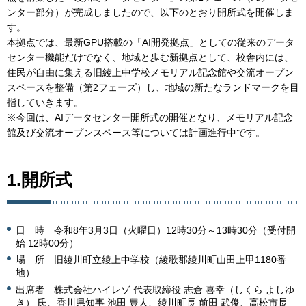
ンター部分）が完成しましたので、以下のとおり開所式を開催しま
す。
本拠点では、最新GPU搭載の「AI開発拠点」としての従来のデータ
センター機能だけでなく、地域と歩む新拠点として、校舎内には、
住民が自由に集える旧綾上中学校メモリアル記念館や交流オープン
スペースを整備（第2フェーズ）し、地域の新たなランドマークを目
指していきます。
※今回は、AIデータセンター開所式の開催となり、メモリアル記念
館及び交流オープンスペース等については計画進行中です。
1.開所式
日 時 令和8年3月3日（火曜日）12時30分～13時30分（受付開
始 12時00分）
場 所 旧綾川町立綾上中学校（綾歌郡綾川町山田上甲1180番
地）
出席者 株式会社ハイレゾ 代表取締役 志倉 喜幸（しくら よしゆ
き） 氏、香川県知事 池田 豊人、綾川町長 前田 武俊、高松市長