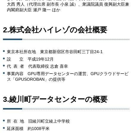
大西 秀人（代理出席 副市長 小泉 誠）、衆議院議員 復興副大臣兼
内閣府副大臣 瀬戸 隆一 ほか
2.株式会社ハイレゾの会社概要
東京本社所在地 東京都新宿区市谷田町三丁目24-1
設 立 平成19年12月
代 表 者 代表取締役 志倉 喜幸
事業内容 GPU専用データセンターの運営、GPUクラウドサービ
ス「GPUSOROBAN」の提供等
3.綾川町データセンターの概要
所 在 地 旧綾川町立綾上中学校
延床面積 約1008平米