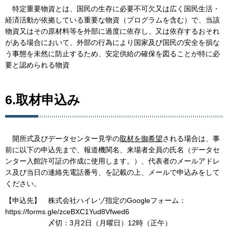
特定重要物資とは、国民の生存に必要不可欠又は広く国民生活・
経済活動が依拠している重要な物資（プログラムを含む）で、当該
物資又はその原材料等を外部に過度に依存し、又は依存するおそれ
がある場合において、外部の行為により国家及び国民の安全を損な
う事態を未然に防止するため、安定供給の確保を図ることが特に必
要と認められる物資
6.取材申込み
開所式及びデータセンター見学の
取材を御希望
される場合は、事
前に以下の申込先まで、報道機関名、来場者全員の氏名（データセ
ンター入館許可証の作成に使用します。）、代表者のメールアドレ
ス及び当日の連絡先電話番号、を記載の上、メールで申込みをして
ください。
【申込先】 株式会社ハイレゾ指定のGoogleフォーム：
https://forms.gle/zceBXC1Yud8Vfwed6
〆切：3月2日（月曜日）12時（正午）