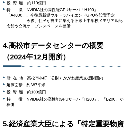
投 資 額 約110億円
特 徴 NVIDIA社の高性能GPUサーバ「H100」、
「A4000」、今後最新鋭ウルトラハイエンドGPUを設置予定
今後、住民が自由に集える旧綾上中学校メモリアル記
念館や交流オープンスペースを整備
4.高松市データセンターの概要
（2024年12月開所）
所 在 地 高松市林町（公財）かがわ産業支援財団内
延床面積 約687平米
投 資 額 約100億円
特 徴 NVIDIA社の高性能GPUサーバ「H200」、「B200」が
稼働
5.経済産業大臣による「特定重要物資