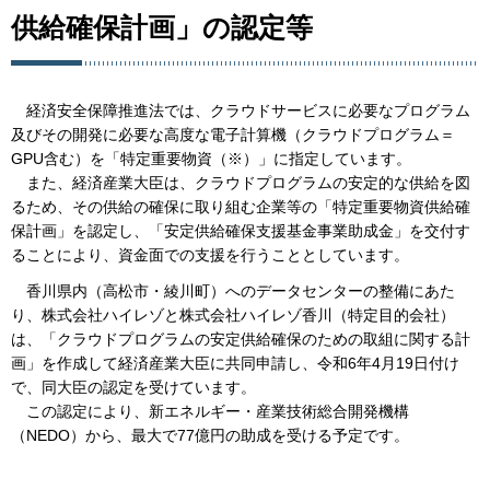
供給確保計画」の認定等
経済安全保障推進法では、クラウドサービスに必要なプログラム
及びその開発に必要な高度な電子計算機（クラウドプログラム＝
GPU含む）を「特定重要物資（※）」に指定しています。
また、経済産業大臣は、クラウドプログラムの安定的な供給を図
るため、その供給の確保に取り組む企業等の「特定重要物資供給確
保計画」を認定し、「安定供給確保支援基金事業助成金」を交付す
ることにより、資金面での支援を行うこととしています。
香川県内（高松市・綾川町）へのデータセンターの整備にあた
り、株式会社ハイレゾと株式会社ハイレゾ香川（特定目的会社）
は、「クラウドプログラムの安定供給確保のための取組に関する計
画」を作成して経済産業大臣に共同申請し、令和6年4月19日付け
で、同大臣の認定を受けています。
この認定により、新エネルギー・産業技術総合開発機構
（NEDO）から、最大で77億円の助成を受ける予定です。