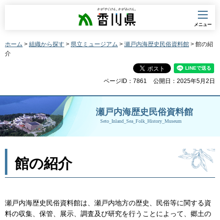
香川県
メニュー
ホーム
>
組織から探す
>
県立ミュージアム
>
瀬戸内海歴史民俗資料館
> 館の紹
介
ページID：7861
公開日：2025年5月2日
瀬戸内海歴史民俗資料館
Seto_Inland_Sea_Folk_History_Museum
館の紹介
瀬戸内海歴史民俗資料館は、瀬戸内地方の歴史、民俗等に関する資
料の収集、保管、展示、調査及び研究を行うことによって、郷土の