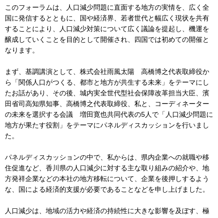
このフォーラムは、人口減少問題に直面する地方の実情を、広く全
国に発信するとともに、国や経済界、若者世代と幅広く現状を共有
することにより、人口減少対策について広く議論を提起し、機運を
醸成していくことを目的として開催され、四国では初めての開催と
なります。
まず、基調講演として、株式会社雨風太陽 高橋博之代表取締役か
ら「関係人口がつくる、都市と地方が共生する未来」をテーマにし
たお話があり、その後、城内実全世代型社会保障改革担当大臣、濱
田省司高知県知事、高橋博之代表取締役、私と、コーディネーター
の未来を選択する会議 増田寛也共同代表の5人で「人口減少問題に
地方が果たす役割」をテーマにパネルディスカッションを行いまし
た。
パネルディスカッションの中で、私からは、県内企業への就職や移
住促進など、香川県の人口減少に対する主な取り組みの紹介や、地
方発祥企業などの本社の地方移転について、企業を後押しするよう
な、国による経済的支援が必要であることなどを申し上げました。
人口減少は、地域の活力や経済の持続性に大きな影響を及ぼす、極