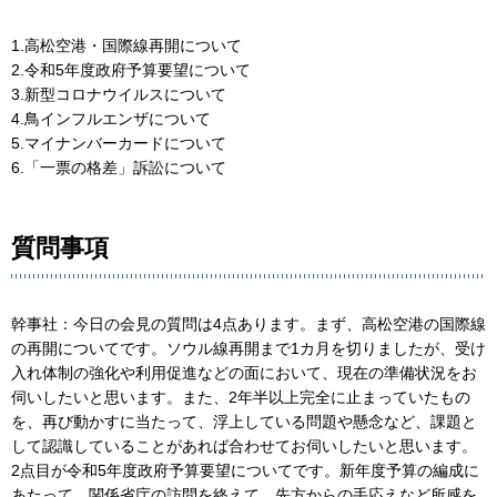
1.高松空港・国際線再開について
2.令和5年度政府予算要望について
3.新型コロナウイルスについて
4.鳥インフルエンザについて
5.マイナンバーカードについて
6.「一票の格差」訴訟について
質問事項
幹事社：今日の会見の質問は4点あります。まず、高松空港の国際線
の再開についてです。ソウル線再開まで1カ月を切りましたが、受け
入れ体制の強化や利用促進などの面において、現在の準備状況をお
伺いしたいと思います。また、2年半以上完全に止まっていたもの
を、再び動かすに当たって、浮上している問題や懸念など、課題と
して認識していることがあれば合わせてお伺いしたいと思います。
2点目が令和5年度政府予算要望についてです。新年度予算の編成に
あたって、関係省庁の訪問を終えて、先方からの手応えなど所感を