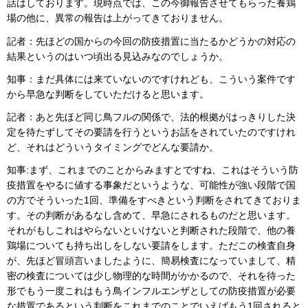
話はしております。現時点では、この今御報告させてもらった養鶏
場の他に、異常の報告は上がってきておりません。
記者：先ほどの国からの今回の防疫措置に当たるかどうかの対応の
結果というのはいつ頃出る見込みなのでしょうか。
知事：まだ具体には来ていないのですけれども、こういう案件です
から早急な判断をしていただけると思います。
記者：あと先ほど同じ鳥フルの関係で、法的根拠がはっきりした決
定を待たずしてその要請を行うというお話をされていたのですけれ
ど、それはどういうタイミングでどんな要請か。
知事:まず、これまでのことからみますとですね、これはそういう防
疫措置をやるに値する事象だというような、可能性が強い段階で国
の方でそういった1回、準備をすべきという判断をされてきておりま
す。その判断があるなし含めて、早急にされるものだと思います。
それがもしこれはやらないといけないと判断された段階で、他の養
鶏場についても持ち出しをしない要請をします。ただこの検査自身
が、先ほど冒頭言いましたように、簡易検査になっていまして、精
密の検査については少し物理的な時間がかかるので、それを待った
形でもう一度これはもう鳥インフルエンザとしての防疫措置が必要
な措置であるという判断をこれまでのことでいえばもう1回されると