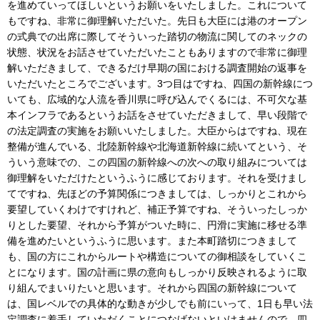
を進めていってほしいというお願いをいたしました。これについて
もですね、非常に御理解いただいた。先日も大臣には港のオープン
の式典での出席に際してそういった踏切の物流に関してのネックの
状態、状況をお話させていただいたこともありますので非常に御理
解いただきまして、できるだけ早期の国における調査開始の返事を
いただいたところでございます。3つ目はですね、四国の新幹線につ
いても、広域的な人流を香川県に呼び込んでくるには、不可欠な基
本インフラであるというお話をさせていただきまして、早い段階で
の法定調査の実施をお願いいたしました。大臣からはですね、現在
整備が進んでいる、北陸新幹線や北海道新幹線に続いてという、そ
ういう意味での、この四国の新幹線への次への取り組みについては
御理解をいただけたというふうに感じております。それを受けまし
てですね、先ほどの予算関係につきましては、しっかりとこれから
要望していくわけですけれど、補正予算ですね、そういったしっか
りとした要望、それから予算がついた時に、円滑に実施に移せる準
備を進めたいというふうに思います。また本町踏切につきまして
も、国の方にこれからルートや構造についての御相談をしていくこ
とになります。国の計画に県の意向もしっかり反映されるように取
り組んでまいりたいと思います。それから四国の新幹線について
は、国レベルでの具体的な動きが少しでも前にいって、1日も早い法
定調査に着手していただくことにつなげないといけませんので、四