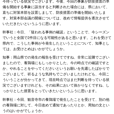
今待っている状況でございます。今後、今回の事象が防疫措置の準
備を開始する事象に該当すると判断された場合には、県において、
直ちに対策本部を設置しまして、防疫措置の準備を開始いたしま
す。対策本部会議の開催については、改めて情報提供を逐次させて
いただきたいというふうに思います。
幹事社：今日、「疑われる事例の確認」ということで、今シーズン
でいうと全国で2件目になる可能性があると思います。これを受けて
県内で、こうした事例が今発生したということについて、知事とし
ては、お受けとめはいかがでしょうか。
知事：岡山県での発生の報告を受けてですね、非常に近隣でござい
ましたので、養鶏場にもしっかりとした、今の時点での確認ですと
か、やれることをやってくださいというお願いを先週したばかりで
ございまして、祈るような気持ちでございましたけれども、今回こ
ういうことが分かってきて、現在時点ではまだ判断を待っている状
況でございますけれども、その結果において抜かりなくですね、し
っかりとした措置をとっていきたいというふうに思います。
幹事社：今回、観音寺市の養鶏場で発生したことを受けて、別の他
の養鶏場に対して、今日改めて通知であったりとか、周知の文とい
うのはいかがでしょうか。