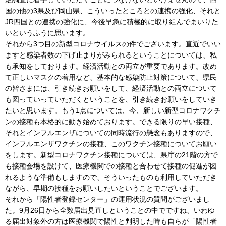
国の他の3県及び岡山県、こういったところとの連携の強化、それと
JR四国との連携の強化に、今後早急に積極的に取り組んでまいりた
いというふうに思います。
それから3つ目の新型コロナウイルスの件でございます。直近でいい
ますと感染者数の下げ止まりがみられるということについては、私
も承知をしております。経済活動との両立が重要であります。改め
て正しいマスクの着用など、基本的な感染防止対策について、県民
の皆さまには、引き続きお願いをして、経済活動との両立について
も図っていっていただくということを、引き続きお願いをしていき
たいと思います。もう1点については、今、新しい新型コロナワクチ
ンの接種も本格的に動き始めております。できる限りの早い接種、
それとインフルエンザについての同時流行の懸念もありますので、
インフルエンザワクチンの接種、このワクチン接種についてお願い
をします。新型コロナワクチン接種については、県庁の21階の方で
も接種会場を設けて、医療機関での接種と合わせて接種の促進が図
れるような準備もしますので、そういったものも利用していただき
ながら、早期の接種をお願いしたいということでございます。
それから「陽性者登録センター」の運用状況の質問がございまし
た。9月26日から全数届出見直しということの中でですね、いわゆ
る届出対象外の方は医療機関で陽性と判明した時も自らが「陽性者