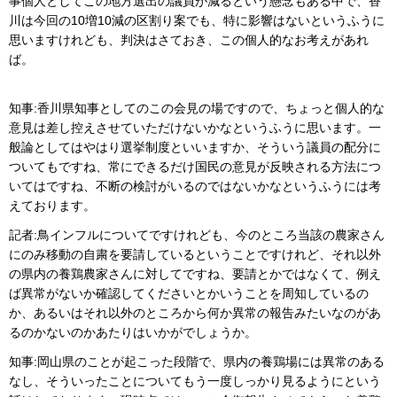
事個人としてこの地方選出の議員が減るという懸念もある中で、香
川は今回の10増10減の区割り案でも、特に影響はないというふうに
思いますけれども、判決はさておき、この個人的なお考えがあれ
ば。
知事:香川県知事としてのこの会見の場ですので、ちょっと個人的な
意見は差し控えさせていただけないかなというふうに思います。一
般論としてはやはり選挙制度といいますか、そういう議員の配分に
ついてもですね、常にできるだけ国民の意見が反映される方法につ
いてはですね、不断の検討がいるのではないかなというふうには考
えております。
記者:鳥インフルについてですけれども、今のところ当該の農家さん
にのみ移動の自粛を要請しているということですけれど、それ以外
の県内の養鶏農家さんに対してですね、要請とかではなくて、例え
ば異常がないか確認してくださいとかいうことを周知しているの
か、あるいはそれ以外のところから何か異常の報告みたいなのがあ
るのかないのかあたりはいかがでしょうか。
知事:岡山県のことが起こった段階で、県内の養鶏場には異常のある
なし、そういったことについてもう一度しっかり見るようにという