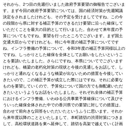
それから、2つ目の先週行いました政府予算要望の御報告でございま
す。まず今回の政府予算要望については、国の経済対策が先週閣議
決定をされましたけれども、その予定を受けましてですね、この今
の段階から県に対する補正予算のできるだけ要望に沿った確保して
いただくことを最大の目的として行いました。合わせて来年度の予
算についてもですね、要望を行ったところでございます。まず国土
交通大臣からですけれども、特に今年度の補正予算についてです
ね、インフラ整備の予算について、令和3年度の補正予算同様以上の
ですね、しっかりとした確保を全体としてお願いをしたいというこ
とを要請いたしました。さらにですね、本県についてでございます
けれども、橋梁の老朽化対策の現状と今後の見通しをお話して、し
っかりと通れなくなるような橋梁が出ないための措置を今後してい
きたいので、この補正予算が成立した際にはですね、それに必要な
ものを要望していくので、予算化について国の方でも御配慮いただ
きたいというようなお話をいたしました。それぞれ全体の補正予算
におけるインフラ整備、いわゆる公共事業予算確保について及びそ
ういった確保全体された中での香川県での要望に対しての措置は、
合わせて前向きな回答をいただいたというふうに思います。それか
ら来年度以降のことといたしまして、本町踏切の渋滞対策につきま
して、高松環状道路を東へ延伸して、踏切を高架で越えていく計画