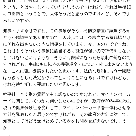
幹事社：この農場には卵の搬出とかとか制限するようにお願いした
ということはおっしゃっていたと思うのですけれど、それは半径10
キロ圏内ということで、大体そうだと思うのですけれど、それでよ
ろしいですか。
知事：まず今はですね、この事象がそういう防疫措置に該当するか
どうか確認中でありますので、現時点では、今該当する養鶏場だけ
にそれを出さないような指導をしています。今、国の方でですね、
これはもうそういう事象に該当する可能性が強いので準備をしない
といけないというような、そういう段階になったら規制の前なので
すけれども、半径3キロ以内の養鶏場全てについて外に出さないよう
な、これは強い要請をしたいと思います。法的な規制はもう一段階
はっきりとした決定がされてということになるわけですけれども、
それを待たずして要請したいと思います。
幹事社：全く別の質問で申し訳ないのですけれど、マイナンバーカ
ードに関していくつかお伺いしたいのですが、政府が2024年の秋に
現行の健康保険証を廃止して、マイナンバーカードを一体化させる
方針を発表したと思うのですけれども、その政府の方針に対して、
知事としてはどう受けとめているかをお聞かせ願えないでしょう
か。