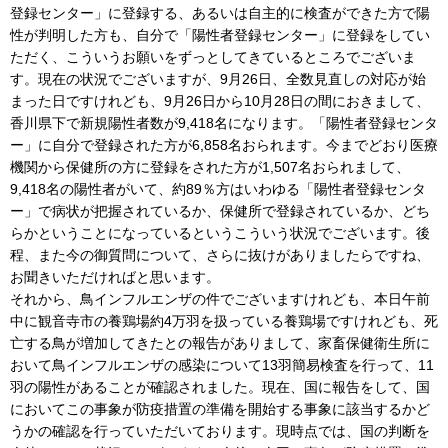
登録センター」に登録する、あるいは自主的に検査ができた方で陽
性が判明した方も、自分で「陽性者登録センター」に登録をしてい
ただく、こういうお願いをずっとしてきているところでございま
す。現在の状況でございますが、9月26日、全数見直しの対応が始
まった日ですけれども、9月26日から10月28日の間におきまして、
香川県下で新規陽性者数が9,418名になります。「陽性者登録センタ
ー」に自分で登録された方が6,858名おられます。今までどおり医療
機関から保健所の方に登録をされた方が1,507名おられまして、
9,418名の陽性者がいて、約89％方はいわゆる「陽性者登録センタ
ー」で病状が把握されているか、保健所で登録されているか、どち
らかということになっているというこういう状況でございます。後
程、また今の御質問について、さらに抜けがありましたらですね、
お聞きいただければと思います。
それから、鳥インフルエンザの件でございますけれども、本日午前
中に観音寺市の養鶏場約4万羽を扱っている養鶏場ですけれども、死
亡する鳥が増加してきたとの報告がありまして、家畜保健衛生所に
おいて鳥インフルエンザの感染について13羽簡易検査を行って、11
羽の陽性があることが確認されました。現在、国に報告をして、国
においてこの事象が防疫措置の準備を開始する事象に該当するかど
うかの確認を行っていただいております。現時点では、国の判断を