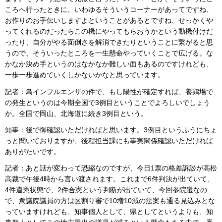
ころへ行ったときに、いわゆるそういうコーナーがあってですね、
お作りのお手伝いしますよということがあるとですね、せっかくや
ってくれるのだったらこの機にやってもらおうかという動機付けだ
ったり、自分がやる面倒さを解消できたりということに繋がると思
うので、そういったところを一生懸命やっていくことで広げる。な
かなか決め手というのはなかなか難しい面もあるのですけれども、
一歩一歩進めていくしかないかなと思っています。
記者：鳥インフルエンザの件で、もし陽性が確定すれば、養鶏場で
の発生というのは今期全国で3例目ということでよろしいでしょう
か。全国で岡山、北海道に続き3例目という。
知事：後で御確認いただければと思います。3例目というふうにちょ
っと聞いておりますが、後程担当課にも事実関係確認いただければ
ありがたいです。
記者：あと話が変わって恐縮なのですが、今日1票の格差訴訟が高松
高裁で午後4時から言い渡されます。これまで6件判決が出ていて、
4件違憲状態で、2件合憲という判断が出ていて、今回参院選なの
で、衆議院議員の方は区割り審で10増10減の法案も通る見込みとな
っていますけれども、知事個人として、県としてというよりも、知