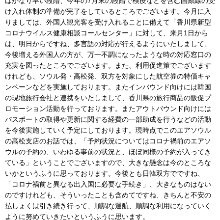
はかなり早い段階、今年の7月末の段階で検疫などを含む国際線の受
け入れ体制の準備が完了をしているところでございます。今月に入
りましては、外国人観光客を受け入れることに備えて「香川県新型
コロナウイルス健康相談コールセンター」に対して、来月1日から
は、明日からですね、多言語の対応が行えるようにいたしまして、
今後増える外国人の方が、万一不調になったような時の対応窓口の
充実を図ったところでございます。また、利用促進策でございます
けれども、ソウル発・高松発、双方を対象にした航空券の特価キャ
ンペーンなどを実施しております。またインバウンド向けには韓国
の現地旅行会社と連携をいたしまして、香川県の旅行商品の販促プ
ロモーション活動を行っております。またアウトバウンド向けには
パスポートの取得や更新に関する経費の一部助成を行うなどの活動
を今後実施していく予定にしております。現時点でこのエアソウル
の高松支店のお話では、「予約状況についてはコロナ禍前のエアソ
ウルの予約の、いわゆる事前の状況と、ほぼ同様の予約が入ってき
ている」ということでございますので、大きな懸念は今のところな
いかというふうに思っております。今後とも日韓双方でですね、
「コロナ禍前と異なる出入国に必要な手続き」、大きなものはない
のですけれども、そういったことも含めてですね、きちんと不安の
払しょくは引き続き行って、順調な運航、順調な利用になっていく
ように努めていきたいというふうに思います。