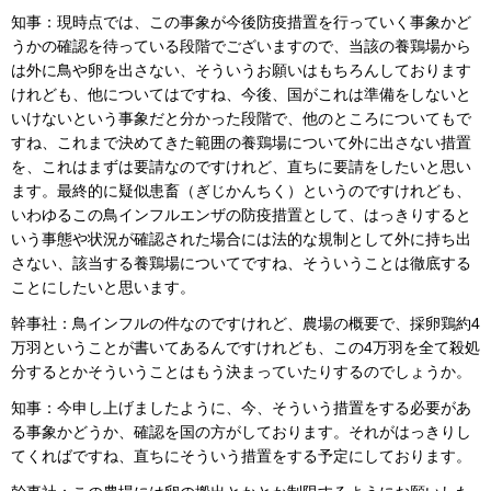
知事：現時点では、この事象が今後防疫措置を行っていく事象かど
うかの確認を待っている段階でございますので、当該の養鶏場から
は外に鳥や卵を出さない、そういうお願いはもちろんしております
けれども、他についてはですね、今後、国がこれは準備をしないと
いけないという事象だと分かった段階で、他のところについてもで
すね、これまで決めてきた範囲の養鶏場について外に出さない措置
を、これはまずは要請なのですけれど、直ちに要請をしたいと思い
ます。最終的に疑似患畜（ぎじかんちく）というのですけれども、
いわゆるこの鳥インフルエンザの防疫措置として、はっきりすると
いう事態や状況が確認された場合には法的な規制として外に持ち出
さない、該当する養鶏場についてですね、そういうことは徹底する
ことにしたいと思います。
幹事社：鳥インフルの件なのですけれど、農場の概要で、採卵鶏約4
万羽ということが書いてあるんですけれども、この4万羽を全て殺処
分するとかそういうことはもう決まっていたりするのでしょうか。
知事：今申し上げましたように、今、そういう措置をする必要があ
る事象かどうか、確認を国の方がしております。それがはっきりし
てくればですね、直ちにそういう措置をする予定にしております。