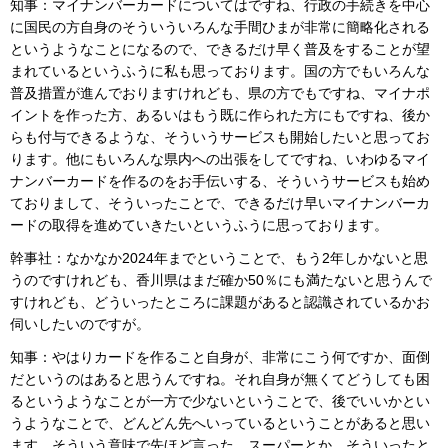
知事：マイナンバーカードについてはですね、行政の手続きを中心
に国民の方自身のそういういろんな手間ひまが非常に簡略化される
というようなことになるので、できるだけ早く普及をすることが望
まれているというふうに私も思っております。国の方でもいろんな
普及措置が進んでおりますけれども、県の方でもですね、マイナポ
イントを作った方、あるいはもう既に作られた方にもですね、後か
らも付与できるような、そういうサービスも開始したいと思ってお
ります。他にもいろんな県内への出張をしてですね、いわゆるマイ
ナンバーカードを作るのをお手伝いする、そういうサービスも始め
ておりまして、そういったことで、できるだけ早いマイナンバーカ
ードの取得を進めていきたいというふうに思っております。
幹事社：なかなか2024年までということで、もう2年しかないと思
うのですけれども、香川県はまだ確か50％にも満たないと思うんで
すけれども、どういったところに課題があると認識されているかお
伺いしたいのですが。
知事：やはりカードを作ること自身が、非常にこう何ですか、面倒
だというのはあると思うんですね。それ自身が無くてどうしても困
るというようなことが一方で少ないということで、後でいいかとい
うようなことで、どんどん先へいっているということがあると思い
ます。そういう意味で先ほど言った、スーパーとか、そういったと