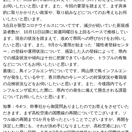
お伺いしたいと思います。また、今回の要望を踏まえて、まず具体
的に取りかかりたい政策や、取り組みなどについてのお考えもお伺
いしたいと思います。
3点目が新型コロナウイルスについてです。減少が続いていた新規感
染者数が、10月11日以降に前週同曜日を上回るペースで推移してい
ます。現在の状況を踏まえて、改めて県民への呼びかけをお伺いし
たいと思います。また、9月から運用が始まった「陽性者登録センタ
ー」の登録や運用状況について、感染した人の登録によって、県内
での感染状況や傾向は十分に把握できているのか、トラブルの有無
などについてもお伺いしたいと思います。
最後に、鳥インフルエンザについてです。岡山県で鳥インフルエン
ザが発生している中で、香川県内の今シーズンの対策状況や養鶏場
の点検状況などをお伺いしたいと思います。また、今後国内でもイ
ンフルエンザ拡大した際に、県内での発生に備えて懸念される課題
についてお伺いしたいと思います。
知事：今4つ、幹事社から御質問ありましたのでお答えをさせていた
だきます。まず高松空港の国際線の再開についてでございます。ソ
ウル線の再開まで1か月を切ったということでございますが、再開を
決定した際にも、それが決め手になりましたが、高松空港において