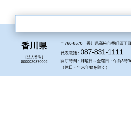
〒760-8570 香川県高松市番町四丁目
087-831-1111
代表電話 :
[ 法人番号 ]
開庁時間 : 月曜日～金曜日・午前8時3
8000020370002
（休日・年末年始を除く）