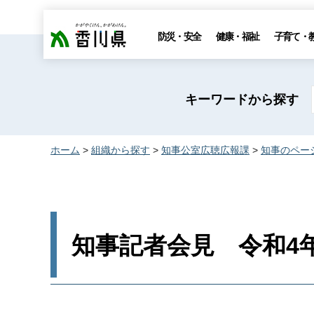
香川県
防災・安全
健康・福祉
子育て・
キーワードから探す
ホーム
>
組織から探す
>
知事公室広聴広報課
>
知事のペー
知事記者会見 令和4年