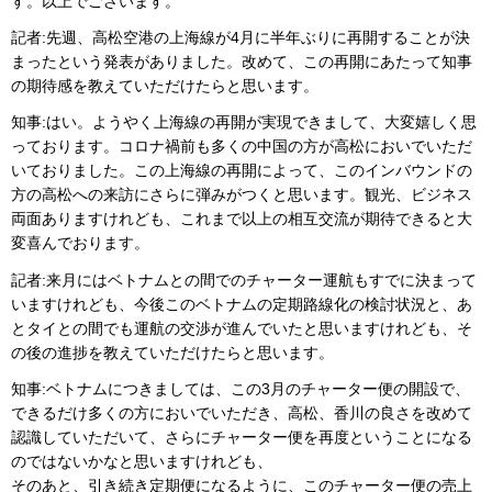
す。以上でございます。
記者:先週、高松空港の上海線が4月に半年ぶりに再開することが決
まったという発表がありました。改めて、この再開にあたって知事
の期待感を教えていただけたらと思います。
知事:はい。ようやく上海線の再開が実現できまして、大変嬉しく思
っております。コロナ禍前も多くの中国の方が高松においでいただ
いておりました。この上海線の再開によって、このインバウンドの
方の高松への来訪にさらに弾みがつくと思います。観光、ビジネス
両面ありますけれども、これまで以上の相互交流が期待できると大
変喜んでおります。
記者:来月にはベトナムとの間でのチャーター運航もすでに決まって
いますけれども、今後このベトナムの定期路線化の検討状況と、あ
とタイとの間でも運航の交渉が進んでいたと思いますけれども、そ
の後の進捗を教えていただけたらと思います。
知事:ベトナムにつきましては、この3月のチャーター便の開設で、
できるだけ多くの方においでいただき、高松、香川の良さを改めて
認識していただいて、さらにチャーター便を再度ということになる
のではないかなと思いますけれども、
そのあと、引き続き定期便になるように、このチャーター便の売上