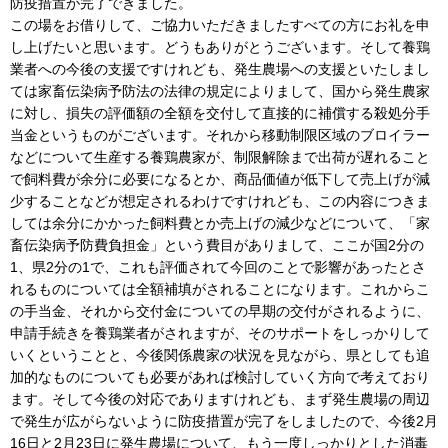
防疫措置が完了できました。
この場をお借りして、ご協力いただきましたすべての方にお礼を申
し上げたいと思います。どうもありがとうございます。そして養鶏
業者への今後の支援ですけれども、発生農場への支援といたしまし
ては家畜伝染病予防法の法律の規定によりまして、国から発生農家
に対し、損失の評価額の全額を交付して直接的に補償する殺処分手
当金というものがございます。それから移動制限区域のブロイラー
などについて生産する養鶏農家が、制限解除まで出荷が遅れること
で飼料費が余分に必要になるとか、商品価値が低下して売上げが減
少することなどが想定されるわけですけれども、この内容につきま
しては余分にかかった飼料費とか売上げの減少などについて、「家
畜伝染病予防費負担金」という費目がありまして、ここが国2分の
1、県2分の1で、これも評価されて今回のことで影響があったとさ
れるものについては全額補填がされることになります。これからこ
の手当金、それから交付金についての早期の交付がされるように、
申請手続きを養鶏業者がされますが、そのサポートをしっかりして
いくということと、今後関係農家の状況を見ながら、県としても追
加的なものについても必要があれば検討していく方向で考えており
ます。そして今後の対応でありますけれども、まず発生農場の周辺
で発生が広がらないように防疫措置が完了をしましたので、今後2月
16日と2月23日に発生農場について、もう一度しっかりとした消毒