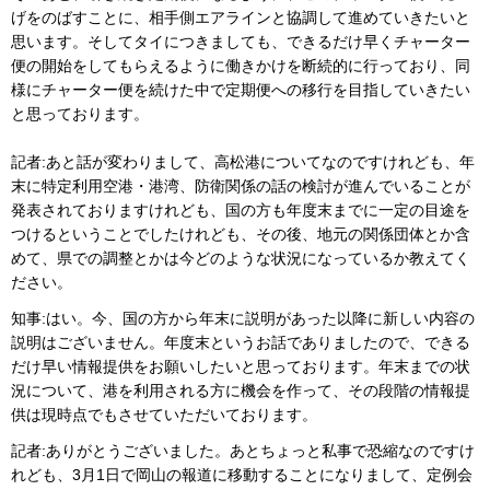
げをのばすことに、相手側エアラインと協調して進めていきたいと
思います。そしてタイにつきましても、できるだけ早くチャーター
便の開始をしてもらえるように働きかけを断続的に行っており、同
様にチャーター便を続けた中で定期便への移行を目指していきたい
と思っております。
記者:あと話が変わりまして、高松港についてなのですけれども、年
末に特定利用空港・港湾、防衛関係の話の検討が進んでいることが
発表されておりますけれども、国の方も年度末までに一定の目途を
つけるということでしたけれども、その後、地元の関係団体とか含
めて、県での調整とかは今どのような状況になっているか教えてく
ださい。
知事:はい。今、国の方から年末に説明があった以降に新しい内容の
説明はございません。年度末というお話でありましたので、できる
だけ早い情報提供をお願いしたいと思っております。年末までの状
況について、港を利用される方に機会を作って、その段階の情報提
供は現時点でもさせていただいております。
記者:ありがとうございました。あとちょっと私事で恐縮なのですけ
れども、3月1日で岡山の報道に移動することになりまして、定例会