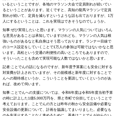
いるということですが、各地のマラソン大会で定員割れが続いてい
るということがあります。近くですと、高知の龍馬マラソンで定員
割れが続いて、定員を減らすというような話も出ておりますが、1万
人にするということは、これを実現はできそうなのでしょうか。
知事:ぜひ実現したいと思います。マラソンの人気についてはいろん
な意見があることは承知していますけれども、マラソンの人気は根
強いものがあるなと私自身はそう思っております。ランナー目線で
のコース設定をしていくことで1万人の参加は可能ではないかなと思
います。高松という交通の利便性の高いところでもありますので、
そういったことも含めて実現可能な人数ではないかと思います。
記者:ことでんの話になるのですが、新年度予算案にも安全に対する
対策費が計上されていますが、その規模感と新年度に対することで
んへの期待感というか、こういうことを要請していくというのがあ
れば、改めて伺います。
知事:ことでんへの支援については、令和6年度は令和5年度当初予算
の時に計上した1億5,000万円を、県と市町で分担してということで
考えております。ことでんの方とは昨年の秋から安全設備や必要な
安全設備の更新について、計画を協議してまいりました。必要なも
のを先送りすることなく進めるために、基本はことでんがやらない