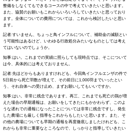
整備をしなくてもできるコースの中で考えていきたいと思います。
また、協賛のお願いもこれからいろいろしていきたいと思っており
ます。全体についての費用については、これから検討したいと思い
ます。
記者:すいません、ちょっと鳥インフルについて、補助金の減額とい
う可能性はあるけど、いわゆる行政処分みたいなものとしては考え
てはいないのでしょうか。
知事:はい。これまでの実績に照らしても現時点では、そこについて
は今、具体的には考えておりません。
記者:先ほどからもありますけれども、今回鳥インフルエンザの件で
5日前から死亡羽数が増えて、その前日に1,000羽までいったとい
う、それ自体への受け止め、まずお願いしてもいいですか。
知事:はい。非常に残念であります。再三、これまでも死亡の鶏が増
えた場合の早期通報は、お願いをしてきたにもかかわらず、このよ
うな遅れでの通報になったことについては非常に残念ですし、発生
した農場にも厳しく指導をこれからもしたいと思います。また、そ
の他の農場についても早期の通報を再度徹底しましたけれども、こ
れからも非常に重要なところなので、しっかりと指導していきたい