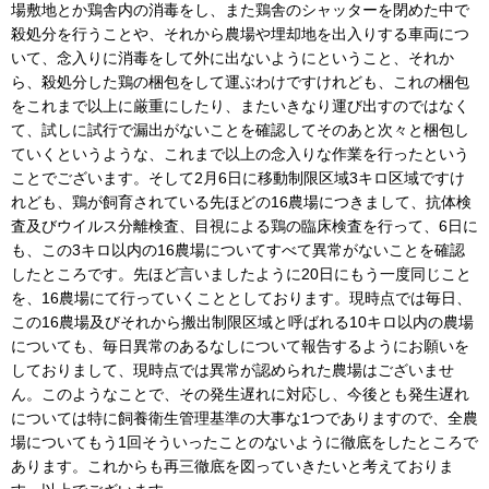
場敷地とか鶏舎内の消毒をし、また鶏舎のシャッターを閉めた中で
殺処分を行うことや、それから農場や埋却地を出入りする車両につ
いて、念入りに消毒をして外に出ないようにということ、それか
ら、殺処分した鶏の梱包をして運ぶわけですけれども、これの梱包
をこれまで以上に厳重にしたり、またいきなり運び出すのではなく
て、試しに試行で漏出がないことを確認してそのあと次々と梱包し
ていくというような、これまで以上の念入りな作業を行ったという
ことでございます。そして2月6日に移動制限区域3キロ区域ですけ
れども、鶏が飼育されている先ほどの16農場につきまして、抗体検
査及びウイルス分離検査、目視による鶏の臨床検査を行って、6日に
も、この3キロ以内の16農場についてすべて異常がないことを確認
したところです。先ほど言いましたように20日にもう一度同じこと
を、16農場にて行っていくこととしております。現時点では毎日、
この16農場及びそれから搬出制限区域と呼ばれる10キロ以内の農場
についても、毎日異常のあるなしについて報告するようにお願いを
しておりまして、現時点では異常が認められた農場はございませ
ん。このようなことで、その発生遅れに対応し、今後とも発生遅れ
については特に飼養衛生管理基準の大事な1つでありますので、全農
場についてもう1回そういったことのないように徹底をしたところで
あります。これからも再三徹底を図っていきたいと考えておりま