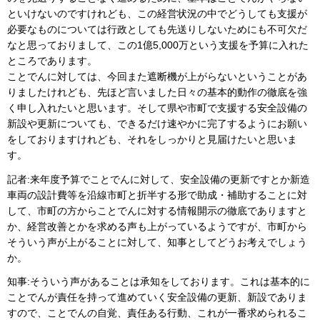
といけないのですけれども、この経営状況の中でどうしても支援が
必要なものについては行政としても先送りしないためにも不可欠だ
なと思っておりまして、この1億5,000万という支援を予算に入れた
ところであります。
ことでんに対しては、今回また遮断機が上がらないということがあ
りましたけれども、先ほど言いました日々の基本的動作の徹底を強
く申し入れたいと思います。そして県や市町で支援する安全設備の
新設や更新についても、できるだけ速やかに完了するようにお願い
をしておりますけれども、それをしっかりと見届けたいと思いま
す。
記者:来年度予算でことでんに対して、安全設備の更新ですとか新造
車両の設計費等を沿線市町と折半する形で助成・補助することに対
して、市町の方からことでんに対する情報開示の徹底でありますと
か、経営改善とかを求める声も上がっているようですが、市町から
そういう声が上がることに対して、知事としてどうお考えでしょう
か。
知事:そういう声があることは承知をしております。これは基本的に
ことでんが責任を持って進めていく安全設備の更新、新設でありま
すので、ことでんの自覚、責任ある行動、これが一番求められるこ