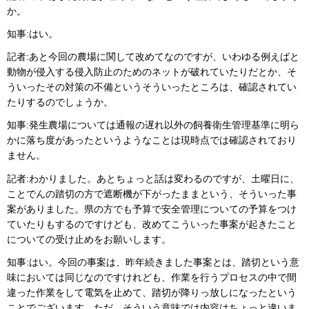
か。
知事:はい。
記者:あと今回の農場に関して改めてなのですが、いわゆる例えばと
動物が侵入する侵入防止のためのネットが破れていたりだとか、そ
ういったその対策の不備というそういったところは、確認されてい
たりするのでしょうか。
知事:発生農場については通報の遅れ以外の飼養衛生管理基準に明ら
かに落ち度があったというようなことは現時点では確認されており
ません。
記者:わかりました。あとちょっと話は変わるのですが、土曜日に、
ことでんの踏切の方で遮断機が下がったままという、そういった事
案がありました。県の方でも予算で安全管理についての予算をつけ
ていたりもするのですけども、改めてこういった事案が起きたこと
についての受け止めをお願いします。
知事:はい。今回の事案は、昨年続きました事案とは、踏切という意
味においては同じなのですけれども、作業を行うプロセスの中で間
違った作業をして電気を止めて、踏切が降りっ放しになったという
ことでございます。ただ、そういう意味では内容はちょっと違いま