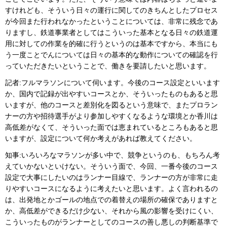
すけれども、そういう日々の運行に関してのきちんとしたプロセス
が今回また行われなかったということについては、非常に残念であ
りますし、鉄道事業者としてはこういった基本となる日々の鉄道運
用に対しての作業を的確に行うというのは基本ですから、本当にも
う一度ことでんについては日々の基本的な動作についての確認を行
っていただきたいということで、働きを要請したいと思います。
記者:フルマラソンについて伺います。今後のコース設定といいます
か、国内で記録が出やすいコースとか、そういったものもあると思
いますが、他のコースと差別化を図るという意味で、またプロラン
ナーの方や招待選手がより参加しやすくなるような環境とか香川は
高低差がなくて、そういった面では恵まれているところもあると思
いますが、設定について何か考えがあれば教えてください。
知事:いろいろなマラソンが多い中で、競争というのも、もちろん考
えていかないといけない。そういう面で、今回、一番今後のコース
設定で大事にしたいのはランナー目線で、ランナーの方が非常に走
りやすいコースになるように考えたいと思います。よく言われるの
は、出発地とかゴールの地点での着替えの場所の確保でありますと
か、高低差ができるだけ少ない、それから風の影響を受けにくい、
こういったものがランナーとしてのコースの善し悪しの判断基準で