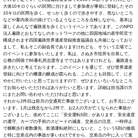
大体10キロぐらいの区間に分けまして参加者が事前に登録したその
10キロの区間を歩く。せっかく歩くので歩きやすさ、危ないところ
などや案内表示の抜けているようなところを点検しながら、基本は
楽しくみんなで遍路道を歩くというイベントであります。このNPO
法人遍路とおもてなしのネットワークの他に四国地域の産学民官で
構成されます四国遍路世界遺産登録推進協議会も共催になっており
まして、私もそこの副会長でありますけれども、そういう立場でこ
のイベントに参加をいたします。私は、さぬき市役所を出発して、
公務の関係で86番札所志度寺までではありますけれども、遍路道を
歩きたいと考えております。このイベントを通じて、ぜひ世界遺産
登録に向けての機運の醸成が図られる、このことも目指して、にぎ
やかに行いたいと思っておりますので、ぜひまたいろいろなところ
でお知らせいただければありがたいと思います。詳細は担当課の方
にまたお問い合わせいただければと思います。
それから2件目は前月の交通死亡事故でございまして、お手元にござ
います。1月は残念ながら2件で、お2人の方が亡くなられた事故が
ございました。改めてここに「安全運転5則」があります、安全速度
の遵守、カーブの手前のスピードの減速、交差点の注意、一時停止
で横断歩行者数優先、飲酒運転絶対にしないと、こういう5則の徹底
と特に交差点内の事故が多いわけですから、交差点の中に入って進