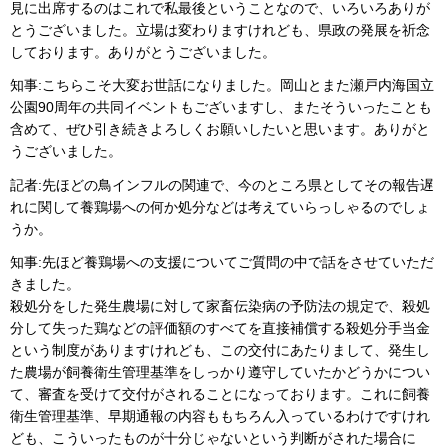
見に出席するのはこれで私最後ということなので、いろいろありが
とうございました。立場は変わりますけれども、県政の発展を祈念
しております。ありがとうございました。
知事:こちらこそ大変お世話になりました。岡山とまた瀬戸内海国立
公園90周年の共同イベントもございますし、またそういったことも
含めて、ぜひ引き続きよろしくお願いしたいと思います。ありがと
うございました。
記者:先ほどの鳥インフルの関連で、今のところ県としてその報告遅
れに関して養鶏場への何か処分などは考えていらっしゃるのでしょ
うか。
知事:先ほど養鶏場への支援についてご質問の中で話をさせていただ
きました。
殺処分をした発生農場に対して家畜伝染病の予防法の規定で、殺処
分して失った鶏などの評価額のすべてを直接補償する殺処分手当金
という制度がありますけれども、この交付にあたりまして、発生し
た農場が飼養衛生管理基準をしっかり遵守していたかどうかについ
て、審査を受けて交付がされることになっております。これに飼養
衛生管理基準、早期通報の内容ももちろん入っているわけですけれ
ども、こういったものが十分じゃないという判断がされた場合に