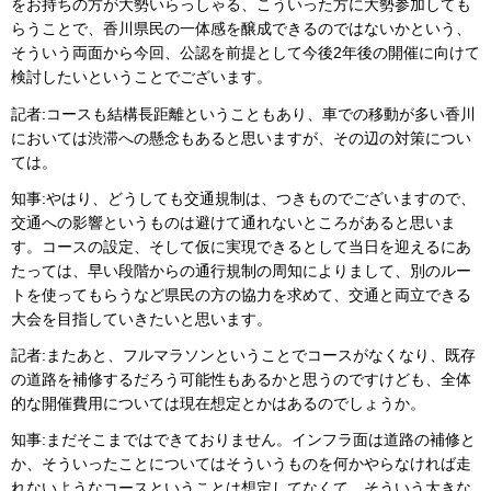
をお持ちの方が大勢いらっしゃる、こういった方に大勢参加しても
らうことで、香川県民の一体感を醸成できるのではないかという、
そういう両面から今回、公認を前提として今後2年後の開催に向けて
検討したいということでございます。
記者:コースも結構長距離ということもあり、車での移動が多い香川
においては渋滞への懸念もあると思いますが、その辺の対策につい
ては。
知事:やはり、どうしても交通規制は、つきものでございますので、
交通への影響というものは避けて通れないところがあると思いま
す。コースの設定、そして仮に実現できるとして当日を迎えるにあ
たっては、早い段階からの通行規制の周知によりまして、別のルー
トを使ってもらうなど県民の方の協力を求めて、交通と両立できる
大会を目指していきたいと思います。
記者:またあと、フルマラソンということでコースがなくなり、既存
の道路を補修するだろう可能性もあるかと思うのですけども、全体
的な開催費用については現在想定とかはあるのでしょうか。
知事:まだそこまではできておりません。インフラ面は道路の補修と
か、そういったことについてはそういうものを何かやらなければ走
れないようなコースということは想定してなくて、そういう大きな