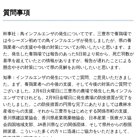
質問事項
幹事社：鳥インフルエンザの発生についてです。三豊市で養鶏場で
は今シーズン初めての鳥インフルエンザが発生しましたが、県の養
鶏業者への支援や今後の対策についてお伺いしたいと思います。ま
た、発生した養鶏場では報告のあった5日前より前から、死亡羽数が
基準を超えていたとの情報がありますが、報告が遅れたことによる
懸念やその対策について県の見解をお伺いしたいと思います。
知事：インフルエンザの発生についてご質問、ご意見いただきまし
た。まず、養鶏業者への今後の支援、そして今後の対策のご質問で
ございました。2月6日火曜日に三豊市の農場で発生した鳥インフル
エンザですけれども、2月9日金曜日に発生農場の防疫措置が完了を
いたしました。この防疫措置の円滑な完了にあたりましては農林水
産省からの支援、それから三豊市をはじめとする関係市町の支援、
香川県建設業協会、香川県産業廃棄物協会、日本産業・医療ガス協
会四国地域支部、JA香川県などの関係団体、そして県外からの獣医
師派遣、こういった多くの方々に迅速にご協力をいただきまして、