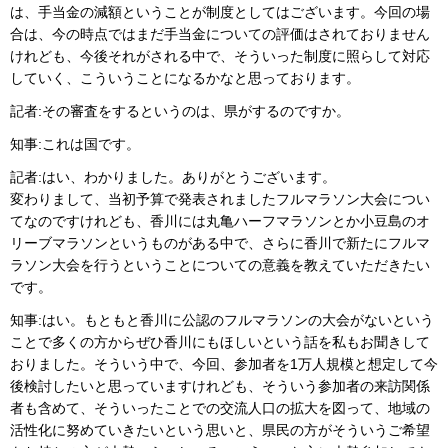
は、手当金の減額ということが制度としてはございます。今回の場
合は、今の時点ではまだ手当金についての評価はされておりません
けれども、今後それがされる中で、そういった制度に照らして対応
していく、こういうことになるかなと思っております。
記者:その審査をするというのは、県がするのですか。
知事:これは国です。
記者:はい、わかりました。ありがとうございます。
変わりまして、当初予算で発表されましたフルマラソン大会につい
てなのですけれども、香川には丸亀ハーフマラソンとか小豆島のオ
リーブマラソンというものがある中で、さらに香川で新たにフルマ
ラソン大会を行うということについての意義を教えていただきたい
です。
知事:はい。もともと香川に公認のフルマラソンの大会がないという
ことで多くの方からぜひ香川にもほしいという話を私もお聞きして
おりました。そういう中で、今回、参加者を1万人規模と想定して今
後検討したいと思っていますけれども、そういう参加者の来訪関係
者も含めて、そういったことでの交流人口の拡大を図って、地域の
活性化に努めていきたいという思いと、県民の方がそういうご希望