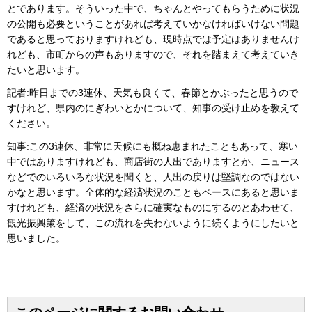
とであります。そういった中で、ちゃんとやってもらうために状況
の公開も必要ということがあれば考えていかなければいけない問題
であると思っておりますけれども、現時点では予定はありませんけ
れども、市町からの声もありますので、それを踏まえて考えていき
たいと思います。
記者:昨日までの3連休、天気も良くて、春節とかぶったと思うので
すけれど、県内のにぎわいとかについて、知事の受け止めを教えて
ください。
知事:この3連休、非常に天候にも概ね恵まれたこともあって、寒い
中ではありますけれども、商店街の人出でありますとか、ニュース
などでのいろいろな状況を聞くと、人出の戻りは堅調なのではない
かなと思います。全体的な経済状況のこともベースにあると思いま
すけれども、経済の状況をさらに確実なものにするのとあわせて、
観光振興策をして、この流れを失わないように続くようにしたいと
思いました。