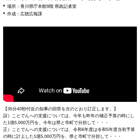
場所：香川県庁本館9階 県政記者室
作成：広聴広報課
【35分40秒付近の知事の回答を次のとおり訂正します。】
誤）ことでんへの支援については、今年も昨年の補正予算の時にし
た1億5,000万円を、今年は県と市町で分担して・・・
正）ことでんへの支援については、令和6年度は令和5年度当初予算
の時に計上した1億5,000万円を、県と市町で分担して・・・