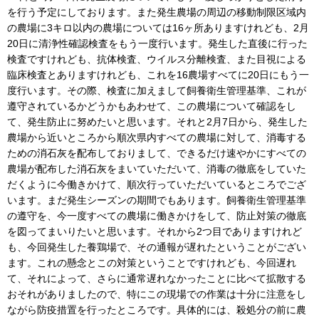
を行う予定にしております。また発生農場の周辺の移動制限区域内
の農場に3キロ以内の農場については16ヶ所ありますけれども、2月
20日に清浄性確認検査をもう一度行います。発生した直後に行った
検査ですけれども、抗体検査、ウイルス分離検査、また目視による
臨床検査とありますけれども、これを16農場すべてに20日にもう一
度行います。その際、検査に加えまして飼養衛生管理基準、これが
遵守されているかどうかもあわせて、この農場について確認をし
て、発生防止に努めたいと思います。それと2月7日から、発生した
農場から近いところから順次県内すべての農場に対して、消毒する
ための消石灰を配布しておりまして、できるだけ速やかにすべての
農場が配布した消石灰をまいていただいて、消毒の徹底をしていた
だくように今働きかけて、順次行っていただいているところでござ
います。まだ発生シーズンの期間でもあります。飼養衛生管理基準
の遵守を、今一度すべての農場に働きかけをして、防止対策の徹底
を図ってまいりたいと思います。それから2つ目でありますけれど
も、今回発生した養鶏場で、その通報が遅れたということがござい
ます。これの懸念とこの対策ということですけれども、今回遅れ
て、それによって、さらに通常遅れなかったことに比べて拡散する
おそれがありましたので、特にこの現場での作業は十分に注意をし
ながら防疫措置を行ったところです。具体的には、殺処分の前に農