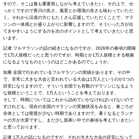
すので、そこは最も重要視しながら考えていきたい。その上で、せ
っかくですので香川の良さ、風景とか環境の良さも味わっていただ
く。それから沿道の方にもたくさん応援していただくことで、マラ
ソンの一体感とか盛り上がりに影響しますので、そういった方が出
てきやすいようにするのを次のポイントとして考えていきたいと思
います。
記者:フルマラソンの話の続きになるのですが、2026年の春頃の開催
で1万人規模だったと思うのですが、時期とか1万人規模とする根拠
になるようなものというのはどこかあるのでしょうか。
知事:全国で行われているフルマラソンの実績があります。その中
で、非常に大きな大会と言われている大会は1万人というのが1つの
目安になりますので、そういう全国でも有数のマラソンになるよう
な規模ということで、1万人ということを考えております。
そして、時期についてはこれから詰めていかなければいけないので
すけれども、現在の全国のマラソンの実施状況をみると、春ごろが
全体としては密度が少ない時期でありますので、暑くなるとランナ
ーの方が大変ですし、まだ少し肌寒い中での春頃を考えていきたい
と思っております。
記者:1万人の話になるのですが、それが大きな大会の目安になって