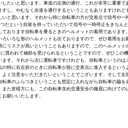
いしたいと思います。車道の左側の通行、これが非常に重要で
ますし、やむなく歩道を通行するということもありますけれど
しいと思います。それから特に自転車の方が交差点で信号や一
1つだという自覚を持っていただいて信号や一時停止をきちん
しております自転車を乗るときのヘルメットの着用であります
いろいろな形のヘルメットも出ておりますので、ぜひ着用をお
特にリスクが高いということもありますので、このヘルメット
末までに買われて補助を受けられるということですので、ぜひこの
います。それから次に運転者ですけれども、自転車というのは
点の特に右左折のときに自転車が急に交差点に進入するという
、よく注意をいただきたいということでございます。そして左
自転車のふらつきということも想定に入れながら自転車の脇を
、また皆様方にも、この自転車含め交通安全の徹底に向けての
くお願いいたします。