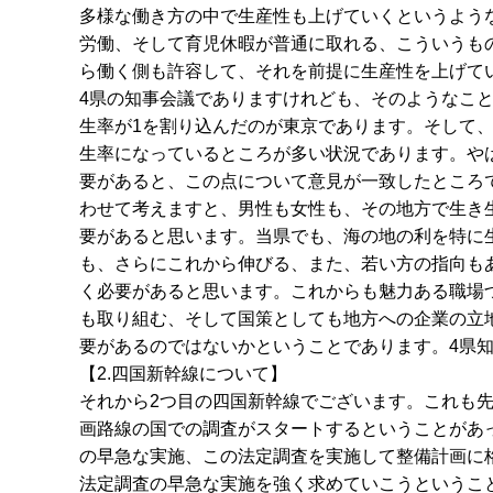
多様な働き方の中で生産性も上げていくというよう
労働、そして育児休暇が普通に取れる、こういうも
ら働く側も許容して、それを前提に生産性を上げて
4県の知事会議でありますけれども、そのようなこ
生率が1を割り込んだのが東京であります。そして
生率になっているところが多い状況であります。や
要があると、この点について意見が一致したところ
わせて考えますと、男性も女性も、その地方で生き
要があると思います。当県でも、海の地の利を特に
も、さらにこれから伸びる、また、若い方の指向も
く必要があると思います。これからも魅力ある職場
も取り組む、そして国策としても地方への企業の立
要があるのではないかということであります。4県
【2.四国新幹線について】
それから2つ目の四国新幹線でございます。これも
画路線の国での調査がスタートするということがあ
の早急な実施、この法定調査を実施して整備計画に
法定調査の早急な実施を強く求めていこうというこ