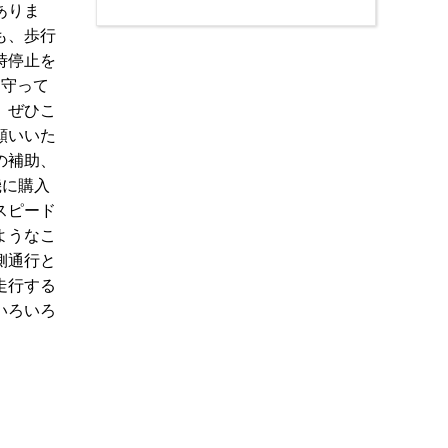
ありま
も、歩行
時停止を
と守って
。ぜひこ
願いいた
の補助、
機に購入
スピード
ようなこ
側通行と
走行する
いろいろ