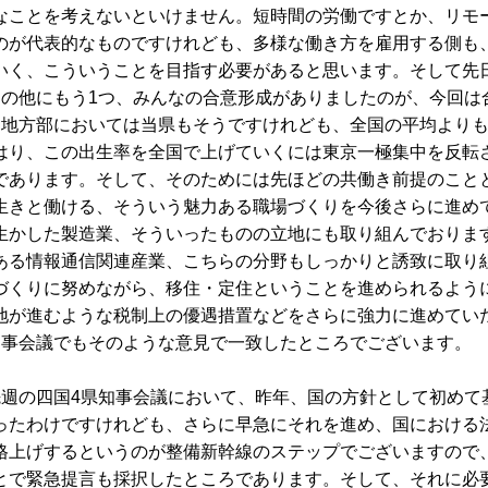
なことを考えないといけません。短時間の労働ですとか、リモ
のが代表的なものですけれども、多様な働き方を雇用する側も
いく、こういうことを目指す必要があると思います。そして先
との他にもう1つ、みんなの合意形成がありましたのが、今回は
、地方部においては当県もそうですけれども、全国の平均より
はり、この出生率を全国で上げていくには東京一極集中を反転
であります。そして、そのためには先ほどの共働き前提のこと
生きと働ける、そういう魅力ある職場づくりを今後さらに進め
生かした製造業、そういったものの立地にも取り組んでおりま
ある情報通信関連産業、こちらの分野もしっかりと誘致に取り
づくりに努めながら、移住・定住ということを進められるよう
地が進むような税制上の優遇措置などをさらに強力に進めてい
知事会議でもそのような意見で一致したところでございます。
先週の四国4県知事会議において、昨年、国の方針として初めて
ったわけですけれども、さらに早急にそれを進め、国における
格上げするというのが整備新幹線のステップでございますので
とで緊急提言も採択したところであります。そして、それに必