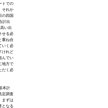
ートでの
、それか
日の四国
合計出
も高い出
させる必
と重ね合
ていく必
すけれど
組んでい
に地方で
ただく必
基本計
法定調査
、まずは
要となる