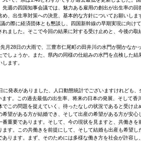
、先週の四国知事会議では、魅力ある雇用の創出が出生率の回
含め、出生率対策への決意、基本的な方針についてお願いしま
会議の際に経済団体とも懇談し、四国新幹線の早期実現に向け
されました。そこで今回の結果に対する受け止めと、今後の取
先月28日の大雨で、三豊市仁尾町の田井川の水門が開かなか
たでしょうか。また、県内の同様の仕組みの水門を点検した結
いします。
5日に発表がありました、人口動態統計でございますけれども、
ございます。この過去最低の出生率、将来の日本の発展、そして香
体でこの問題を捉えていく、待ったなしの状況であると受け止
の希望がある方が結婚でき、そして出産の希望がある方が安心
一番重要であります。そして、今の現状を見ますと、共働きを
ります。この共働きを前提にして、そして結婚も出産も希望し
であります。まず、そのためには多様な働き方を社会が許容し