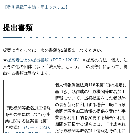
【香川県電子申請・届出システム】
提出書類
提案に当たっては、次の書類を2部提出してください。
★
提案者ごとの提出書類（PDF：126KB）
※提案の方法（個人、法
人その他の団体（以下「法人等」という。）の別等）によって、提
出する書類は異なります。
個人情報保護法第118条第1項の規定に
基づき、既作成の行政機関等匿名加工
情報について、当初提案をした者以外
の者が新たに利用する場合、既に行政
行政機関等匿名加工情報
機関等匿名加工情報の提供を受けた事
をその用に供して行う事
業者が利用目的を変更する場合や利用
業に関する提案書（第1
期間を延長する場合には、「作成され
号様式）
（ワード：23K
た行政機関等匿名加工情報をその用に