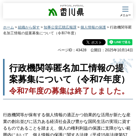
香川県
メニュー
ホーム
>
組織から探す
>
知事公室広聴広報課
>
個人情報の保護
> 行政機関等匿
名加工情報の提案募集について（令和7年度）
ページID：43428
公開日：2025年10月14日
行政機関等匿名加工情報の提
案募集について（令和7年度）
令和7年度の募集は終了しました。
行政機関等が保有する個人情報の適正かつ効果的な活用が新たな産
業の創出並びに活力ある経済社会及び豊かな国民生活の実現に資す
るものであることを踏まえ、個人の権利利益の保護に支障がない範
囲内において、個人情報の保護に関する法律（平成15年法律第57