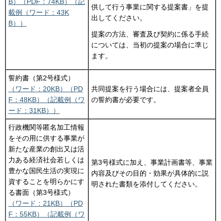
B）
（PDF：74KB）
（記
供して行う事業に関する提案書」を提
載例（ワード：43K
出してください。
B））
提案の方法、審査及び契約に係る手続
については、当初の提案の場合に準じ
ます。
誓約書（第2号様式）
（ワード：20KB）
（PD
共同提案を行う場合には、提案者全員
F：48KB）
（記載例（ワ
の誓約書が必要です。
ード：31KB））
行政機関等匿名加工情報
をその用に供する事業が
新たな産業の創出又は活
力ある経済社会若しくは
第3号様式に加え、事業計画書等、事業
豊かな国民生活の実現に
内容及びその目的・効果が具体的に説
資することを明らかにす
明された書類を添付してください。
る書面（第3号様式）
（ワード：21KB）
（PD
F：55KB）
（記載例（ワ