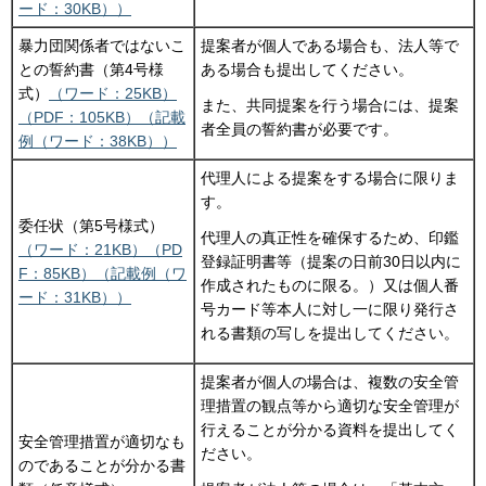
ード：30KB））
暴力団関係者ではないこ
提案者が個人である場合も、法人等で
との誓約書（第4号様
ある場合も提出してください。
式）
（ワード：25KB）
また、共同提案を行う場合には、提案
（PDF：105KB）
（記載
者全員の誓約書が必要です。
例（ワード：38KB））
代理人による提案をする場合に限りま
す。
委任状（第5号様式）
代理人の真正性を確保するため、印鑑
（ワード：21KB）
（PD
登録証明書等（提案の日前30日以内に
F：85KB）
（記載例（ワ
作成されたものに限る。）又は個人番
ード：31KB））
号カード等本人に対し一に限り発行さ
れる書類の写しを提出してください。
提案者が個人の場合は、複数の安全管
理措置の観点等から適切な安全管理が
行えることが分かる資料を提出してく
安全管理措置が適切なも
ださい。
のであることが分かる書