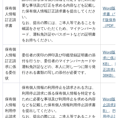
要な事項及び訂正を求める内容などを記載し
保有個
Word
た保有個人情報訂正請求書を提出してくださ
人情報
求書（ワ
い。
訂正請
F版保有
なお、提出の際には、ご本人等であることを
求書
（PDF：
確認をさせていただくため、マイナンバーカ
ード、運転免許証やパスポートなどの証明書
をお持ちください。
保有個
Word
人情報
委任者の実印の押印及び印鑑登録証明書の添
求に係る
訂正請
付を行うか、委任者のマイナンバーカードや
KB）
、
求に係
運転免許証などの、本人に対し一つに限り発
正請求に
る委任
行される書類の写しの添付が必要です。
38KB）
状
保有個人情報の利用停止を請求される方は、
利用停止請求に係る保有個人情報を特定する
保有個
ために必要な事項及び利用停止を求める内容
Word
人情報
などを記載した保有個人情報利用停止請求書
止請求書
利用停
を提出してください。
B）
、
P
止請求
なお、提出の際には、ご本人等であることを
用停止請