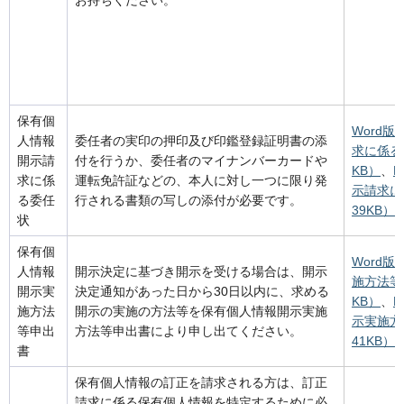
お持ちください。
保有個
Word
人情報
委任者の実印の押印及び印鑑登録証明書の添
求に係る
開示請
付を行うか、委任者のマイナンバーカードや
KB）
、
求に係
運転免許証などの、本人に対し一つに限り発
示請求に
る委任
行される書類の写しの添付が必要です。
39KB）
状
保有個
Word
人情報
開示決定に基づき開示を受ける場合は、開示
施方法等
開示実
決定通知があった日から30日以内に、求める
KB）
、
施方法
開示の実施の方法等を保有個人情報開示実施
示実施方
等申出
方法等申出書により申し出てください。
41KB）
書
保有個人情報の訂正を請求される方は、訂正
請求に係る保有個人情報を特定するために必