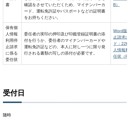
書
確認をさせていただくため、マイナンバーカ
B）
ード、運転免許証やパスポートなどの証明書
をお持ちください。
保有個
Word
人情報
委任者の実印の押印及び印鑑登録証明書の添
止請求に
利用停
付を行うか、委任者のマイナンバーカードや
ド：22K
止請求
運転免許証などの、本人に対し一つに限り発
人情報利
に係る
行される書類の写しの添付が必要です。
任状（PD
委任状
受付日
随時