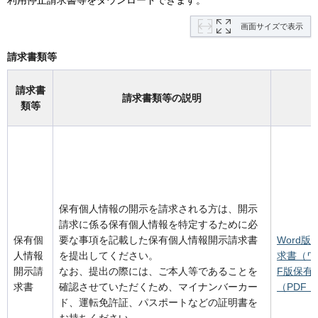
利用停止請求書等をダウンロードできます。
画面サイズで表示
請求書類等
請求書
請求書類等の説明
類等
（
保有個人情報の開示を請求される方は、開示
請求に係る保有個人情報を特定するために必
保有個
要な事項を記載した保有個人情報開示請求書
Word
人情報
を提出してください。
求書（ワ
開示請
なお、提出の際には、ご本人等であることを
F版保有
求書
確認させていただくため、マイナンバーカー
（PDF：
ド、運転免許証、パスポートなどの証明書を