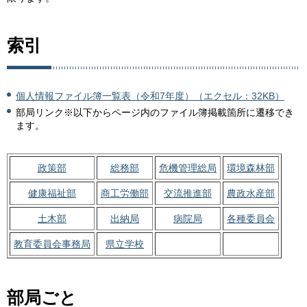
索引
個人情報ファイル簿一覧表（令和7年度）（エクセル：32KB）
部局リンク※以下からページ内のファイル簿掲載箇所に遷移でき
ます。
政策部
総務部
危機管理総局
環境森林部
健康福祉部
商工労働部
交流推進部
農政水産部
土木部
出納局
病院局
各種委員会
教育委員会事務局
県立学校
部局ごと