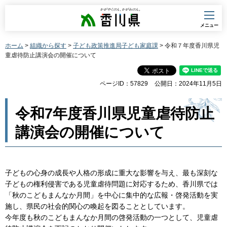
香川県
メニュー
ホーム
>
組織から探す
>
子ども政策推進局子ども家庭課
> 令和７年度香川県児
童虐待防止講演会の開催について
ページID：57829
公開日：2024年11月5日
令和7年度香川県児童虐待防止
講演会の開催について
子どもの心身の成長や人格の形成に重大な影響を与え、最も深刻な
子どもの権利侵害である児童虐待問題に対応するため、香川県では
「秋のこどもまんなか月間」を中心に集中的な広報・啓発活動を実
施し、県民の社会的関心の喚起を図ることとしています。
今年度も秋のこどもまんなか月間の啓発活動の一つとして、児童虐