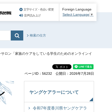
Foreign Language
文字サイズ・色合い変更
県政情報
Select Language
▼
音声読み上げ
検索の仕方
ンサロン「家族のケアをしている学生のためのオンラインイ
ページID：56232
公開日：2026年7月28日
ン
ヤングケアラーについて
イ
令和7年度香川県ヤングケアラ