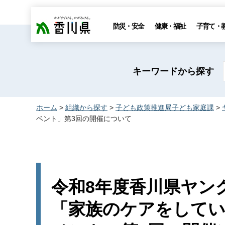
香川県
防災・安全
健康・福祉
子育て・
キーワードから探す
ホーム
>
組織から探す
>
子ども政策推進局子ども家庭課
>
ベント」第3回の開催について
令和8年度香川県ヤン
「家族のケアをして