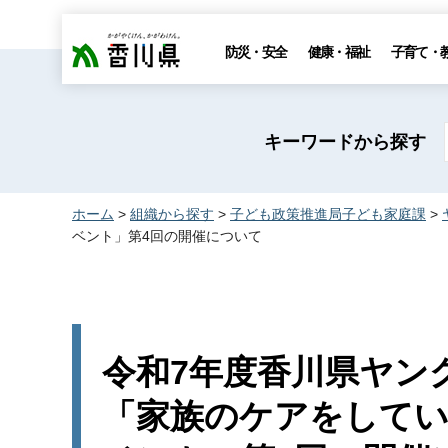
香川県
防災・安全
健康・福祉
子育て・
キーワードから探す
ホーム
>
組織から探す
>
子ども政策推進局子ども家庭課
>
ベント」第4回の開催について
令和7年度香川県ヤン
「家族のケアをして