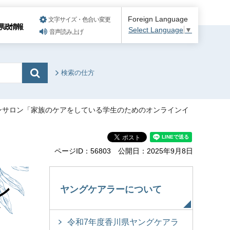
Foreign Language
文字サイズ・色合い変更
県政情報
Select Language
▼
音声読み上げ
検索の仕方
ンサロン「家族のケアをしている学生のためのオンラインイ
ページID：56803
公開日：2025年9月8日
ン
ヤングケアラーについて
イ
令和7年度香川県ヤングケアラ