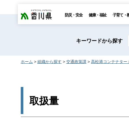
香川県
防災・安全
健康・福祉
子育て・
キーワードから探す
ホーム
>
組織から探す
>
交通政策課
>
高松港コンテナター
取扱量