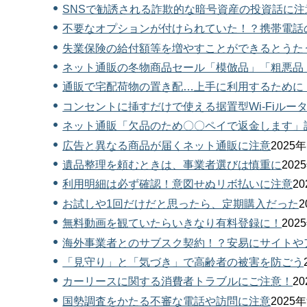
SNSで勧誘される詐欺的な暗号資産の投資話に
不要なオプションが付けられていた！？携帯電話
失業保険の給付額等を増やすことができるとうた
ネット通販の冬物商品セール「模倣品」「粗悪品
通販で宅配荷物の置き配…上手に利用するために
コンセントに挿すだけで使える据置型Wi-Fiルータ
ネット通販「欠品のため〇〇ペイで返金します」
広告と異なる商品が届くネット通販に注意
202
遺品整理を頼むときは、事業者選びは慎重に
20
利用明細は必ず確認！意図せぬリボ払いに注意
2
お試しや1回だけだと思ったら、定期購入だった
無料動画を観ていたらいきなり有料登録に！
20
海外事業者とのサブスク契約！？安易にサイトや
「見守り」と「気づき」で高齢者の被害を防ごう
カーリースに関する消費者トラブルにご注意！
2
国勢調査をかたる不審な電話や訪問に注意
202