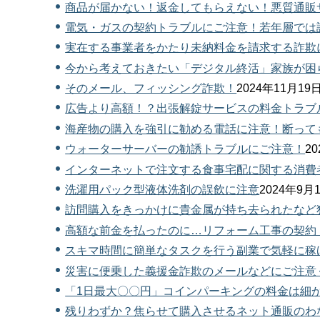
商品が届かない！返金してもらえない！悪質通販
電気・ガスの契約トラブルにご注意！若年層では
実在する事業者をかたり未納料金を請求する詐欺
今から考えておきたい「デジタル終活」家族が困
そのメール、フィッシング詐欺！
2024年11月
広告より高額！？出張解錠サービスの料金トラブ
海産物の購入を強引に勧める電話に注意！断って
ウォーターサーバーの勧誘トラブルにご注意！
2
インターネットで注文する食事宅配に関する消費
洗濯用パック型液体洗剤の誤飲に注意
2024年9
訪問購入をきっかけに貴金属が持ち去られたなど
高額な前金を払ったのに…リフォーム工事の契約
スキマ時間に簡単なタスクを行う副業で気軽に稼
災害に便乗した義援金詐欺のメールなどにご注意
「1日最大〇〇円」コインパーキングの料金は細
残りわずか？焦らせて購入させるネット通販のわ