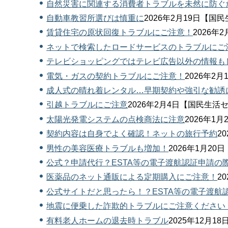
自然災害に関連する消費者トラブルを未然に防ぐ
自動車教習所選びは慎重に
2026年2月19日【国
賃貸住宅の原状回復トラブルにご注意！
2026年
ネットで検索したロードサービスのトラブルにご
テレビショッピングではテレビ広告以外の情報も
電気・ガスの契約トラブルにご注意！
2026年2
成人式の晴れ着レンタル…早期契約や強引な勧誘
引越トラブルにご注意
2026年2月4日【国民生活
太陽光発電システムの点検商法に注意
2026年1
契約内容は自身でよく確認！ネットの旅行予約
2
男性の美容医療トラブルも増加！
2026年1月2
公式？申請代行？ESTA等の電子渡航認証申請の
医薬品のネット通販による定期購入にご注意！
2
公式サイトだと思ったら！？ESTA等の電子渡航
地震に便乗した詐欺的トラブルにご注意ください
有料老人ホームの退去時トラブル
2025年12月