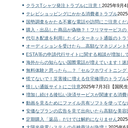
クラスTシャツ発注トラブルに注意！
2025年9
テレビショッピングにかかる消費者トラブル
20
国勢調査をかたる不審な電話や訪問にご注意くだ
購入・出品した商品が偽物？！フリマサービスの
代引き配達を利用したインターネット通販のトラ
オーディションを受けたら…高額なマネジメント
ESTA等の申請代行サイトに関する相談が増加し
海外からの知らない国際電話が増えています！迷
無料体験と思ったら…？「セルフホワイトニング
慌てないで！災害後に増える住宅修理のトラブル
怪しい通販サイトにご注意
2025年7月3日【国
増加し続ける後払い決済サービスが関連する消費
動画を見るためにファイル共有ソフトを使ってな
安価なプランの広告を見て出向いたら高額な美容
定期購入「返品」だけでは解約になりません
20
太陽光発電システムの点検商法が急増！
2025