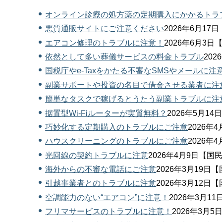
オンライン診療の処方薬の定期購入にかかるトラ
悪質通販サイトにご注意ください
2026年6月1
エアコン修理のトラブルに注意！
2026年6月3
依然として多い葬儀サービスの料金トラブル
20
国税庁やe-Taxをかたる不審なSMSやメールに注
副業サポートや投資の名目で借金させる業者に注
簡単なタスクで稼げるとうたう副業トラブルに注
据置型Wi-Fiルーターが実質無料？
2026年5月1
巧妙化する定期購入のトラブルにご注意
2026年
ハウスクリーニングのトラブルにご注意
2026年
光回線の契約トラブルに注意
2026年4月9日【
海外からの不審な電話にご注意
2026年3月19
引越事業者とのトラブルに注意
2026年3月12
空調能力のない“エアコン”に注意！
2026年3月
フリマサービスのトラブルに注意！
2026年3月