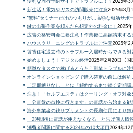
便利な旅行予約サイトでトラブルに！？
2025年
新生活！電気やガスの訪問販売に注意
2025年3
”無料”セミナーだけのつもりが…高額な就活サポ
鍵の出張作業を頼んだら想定外の料金に！
202
広告の格安料金に要注意！作業後に高額請求する
ハウスクリーニングのトラブルにご注意
2025年
賃貸住宅退去時のトラブルー入居時からできる対
始めましょう！デジタル終活
2025年2月20日
簡単なタスクで稼げるとうたう副業トラブルに注
オンラインショッピングで購入確定の前には解約
「定期縛りなし」とは「解約するまで続く定期購
注意！「セルフエステ」はクーリング・オフ対象
「分電盤の点検に行きます」の電話から始まる勧
海外事業者の鉄サプリメントの長期使用により鉄
「2時間後に電話が使えなくなる」と告げ個人情
消費者問題に関する2024年の10大項目
2024年