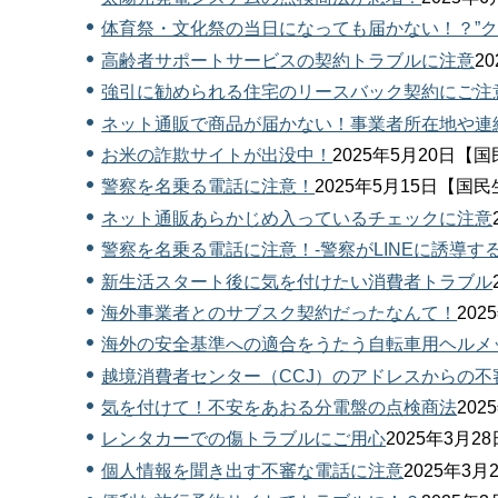
体育祭・文化祭の当日になっても届かない！？”ク
高齢者サポートサービスの契約トラブルに注意
2
強引に勧められる住宅のリースバック契約にご注
ネット通販で商品が届かない！事業者所在地や連
お米の詐欺サイトが出没中！
2025年5月20日
警察を名乗る電話に注意！
2025年5月15日【国
ネット通販あらかじめ入っているチェックに注意
警察を名乗る電話に注意！-警察がLINEに誘導す
新生活スタート後に気を付けたい消費者トラブル
海外事業者とのサブスク契約だったなんて！
20
海外の安全基準への適合をうたう自転車用ヘルメ
越境消費者センター（CCJ）のアドレスからの
気を付けて！不安をあおる分電盤の点検商法
20
レンタカーでの傷トラブルにご用心
2025年3月
個人情報を聞き出す不審な電話に注意
2025年3