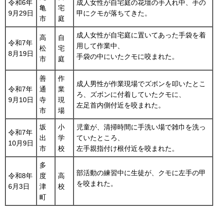
令和6年
成人女性が自宅庭の花壇の手入れ中、手の
亀
宅
9月29日
甲にクモが落ちてきた。
市
庭
成人女性が自宅庭に置いてあった手袋を着
高
自
令和7年
用して作業中、
松
宅
8月19日
手袋の中にいたクモに咬まれた。
市
庭
善
作
成人男性が作業現場でズボンを叩いたとこ
令和7年
通
業
ろ、ズボンに付着していたクモに、
9月10日
寺
現
左足首内側付近を咬まれた。
市
場
坂
小
児童が、清掃時間に手洗い場で雑巾を洗っ
令和7年
出
学
ていたところ、
10月9日
市
校
左手親指付け根付近を咬まれた。
多
部活動の練習中に生徒が、クモに左手の甲
令和8年
度
高
を咬まれた。
6月3日
津
校
町