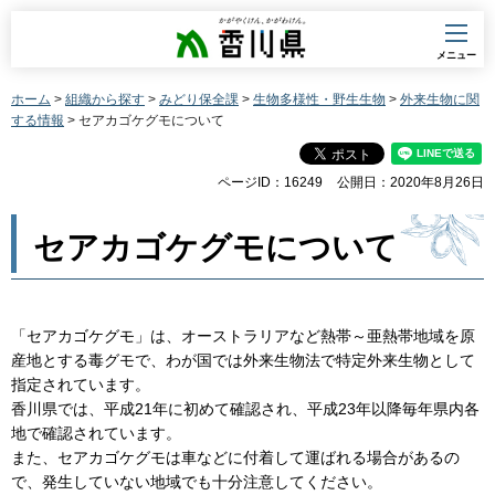
香川県
メニュー
ホーム
>
組織から探す
>
みどり保全課
>
生物多様性・野生生物
>
外来生物に関
する情報
> セアカゴケグモについて
ページID：16249
公開日：2020年8月26日
セアカゴケグモについて
「セアカゴケグモ」は、オーストラリアなど熱帯～亜熱帯地域を原
産地とする毒グモで、わが国では外来生物法で特定外来生物として
指定されています。
香川県では、平成21年に初めて確認され、平成23年以降毎年県内各
地で確認されています。
また、セアカゴケグモは車などに付着して運ばれる場合があるの
で、発生していない地域でも十分注意してください。