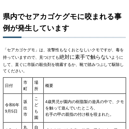
県内でセアカゴケグモに咬まれる事
例が発生しています
「セアカゴケグモ」は、攻撃性もなくおとなしいクモですが、毒を
絶対に素手で触らない
持っていますので、見つけても
ように
して、直ぐに市販の殺虫剤を噴霧するか、靴で踏みつぶして駆除し
てください。
市
場
日付
概要
町
所
こ
坂
4歳男児が園内の樹脂製の遊具の中で、クモ
令和6年
ど
出
を触って遊んでいたところ、
9月5日
も
市
右手の甲の親指の付け根を咬まれた。
園
丸
自