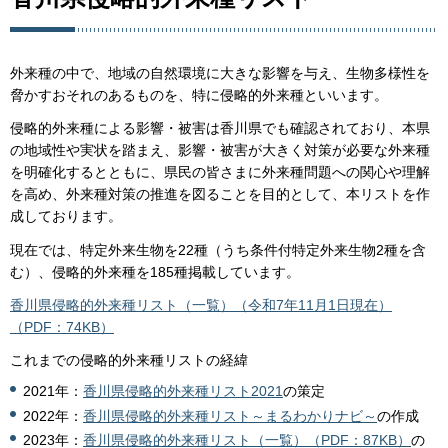
外来種の中で、地域の自然環境に大きな影響を与え、生物多様性を
脅かすおそれのあるものを、特に侵略的外来種といいます。
侵略的外来種による影響・被害は香川県でも確認されており、本県
の地域性や実状を踏まえ、影響・被害が大きく対策が必要な外来種
を明確化するとともに、県民の皆さまに外来種問題への関心や理解
を高め、外来種対策の推進を図ることを目的として、本リストを作
成しております。
現在では、特定外来生物を22種（うち条件付特定外来生物2種を含
む）、侵略的外来種を185種掲載しています。
香川県侵略的外来種リスト（一覧）（令和7年11月1日現在）
（PDF：74KB）
これまでの侵略的外来種リストの経緯
2021年：
香川県侵略的外来種リスト2021
の策定
2022年：
香川県侵略的外来種リスト～まるわかりナビ～
の作成
2023年：
香川県侵略的外来種リスト（一覧）（PDF：87KB）
の