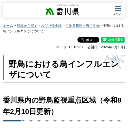
香川県
メニュー
ホーム
>
組織から探す
>
みどり保全課
>
生物多様性・野生生物
> 野鳥における
鳥インフルエンザについて
ページID：16967
公開日：2026年2月10日
野鳥における鳥インフルエン
ザについて
香川県内の野鳥監視重点区域（令和8
年2月10日更新）