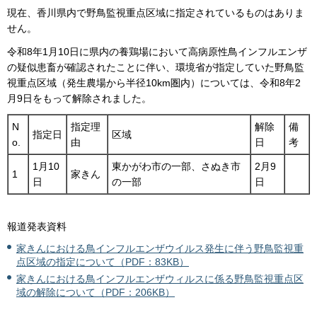
現在、香川県内で野鳥監視重点区域に指定されているものはありま
せん。
令和8年1月10日に県内の養鶏場において高病原性鳥インフルエンザ
の疑似患畜が確認されたことに伴い、環境省が指定していた野鳥監
視重点区域（発生農場から半径10km圏内）については、令和8年2
月9日をもって解除されました。
N
指定理
解除
備
指定日
区域
o.
由
日
考
1月10
東かがわ市の一部、さぬき市
2月9
1
家きん
日
の一部
日
報道発表資料
家きんにおける鳥インフルエンザウイルス発生に伴う野鳥監視重
点区域の指定について（PDF：83KB）
家きんにおける鳥インフルエンザウィルスに係る野鳥監視重点区
域の解除について（PDF：206KB）