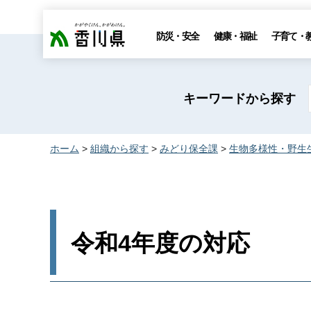
香川県
防災・安全
健康・福祉
子育て・
キーワードから探す
ホーム
>
組織から探す
>
みどり保全課
>
生物多様性・野生
令和4年度の対応