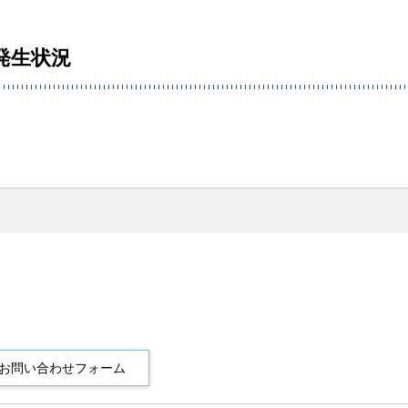
発生状況
。